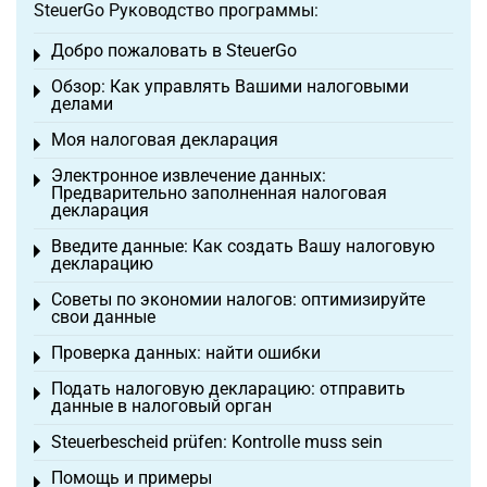
SteuerGo Руководство программы:
Добро пожаловать в SteuerGo
Toggle menu
Обзор: Как управлять Вашими налоговыми
Toggle menu
делами
Моя налоговая декларация
Toggle menu
Электронное извлечение данных:
Toggle menu
Предварительно заполненная налоговая
декларация
Введите данные: Как создать Вашу налоговую
Toggle menu
декларацию
Советы по экономии налогов: оптимизируйте
Toggle menu
свои данные
Проверка данных: найти ошибки
Toggle menu
Подать налоговую декларацию: отправить
Toggle menu
данные в налоговый орган
Steuerbescheid prüfen: Kontrolle muss sein
Toggle menu
Помощь и примеры
Toggle menu