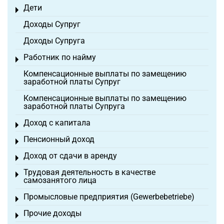
Дети
Toggle menu
Доходы Супруг
Доходы Супруга
Работник по найму
Toggle menu
Компенсационные выплаты по замещению
заработной платы Супруг
Компенсационные выплаты по замещению
заработной платы Супруга
Доход с капитала
Toggle menu
Пенсионный доход
Toggle menu
Доход от сдачи в аренду
Toggle menu
Трудовая деятельность в качестве
Toggle menu
самозанятого лица
Промысловые предприятия (Gewerbebetriebe)
Toggle menu
Прочие доходы
Toggle menu