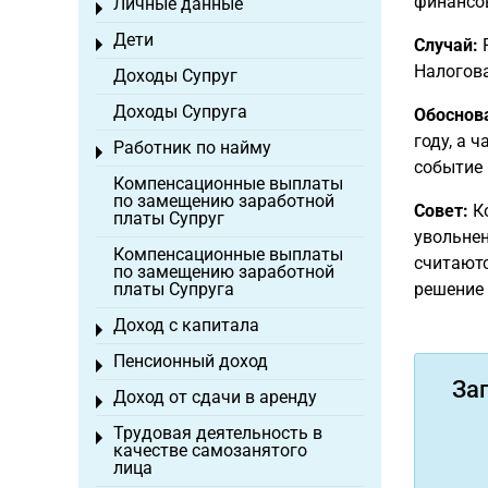
финансов
Личные данные
Toggle menu
Дети
Случай:
Р
Toggle menu
Налогова
Доходы Супруг
Доходы Супруга
Обоснов
году, а 
Работник по найму
Toggle menu
событие 
Компенсационные выплаты
по замещению заработной
Совет:
Ко
платы Супруг
увольне
Компенсационные выплаты
считаютс
по замещению заработной
платы Супруга
решение 
Доход с капитала
Toggle menu
Пенсионный доход
Toggle menu
За
Доход от сдачи в аренду
Toggle menu
Трудовая деятельность в
Toggle menu
качестве самозанятого
лица