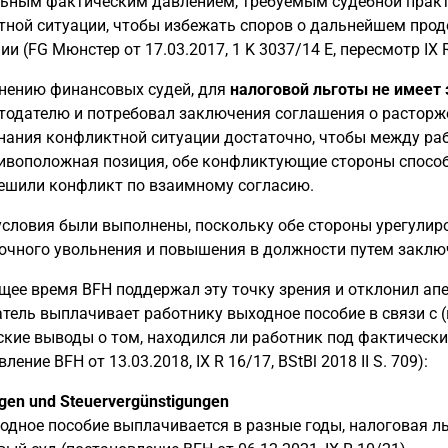
ьным фактическим давлением, требуемым судебной практи
ной ситуации, чтобы избежать споров о дальнейшем про
и (FG Мюнстер от 17.03.2017, 1 K 3037/14 E, пересмотр IX R
нению финансовых судей, для
налоговой льготы не имеет
тодателю и потребовал заключения соглашения о расторже
нания конфликтной ситуации достаточно, чтобы между ра
ивоположная позиция, обе конфликтующие стороны спосо
ешили конфликт по взаимному согласию.
условия были выполнены, поскольку обе стороны урегулир
очного увольнения и повышения в должности путем заклю
щее время BFH поддержал эту точку зрения и отклонил ап
тель выплачивает работнику выходное пособие в связи с
кие выводы о том, находился ли работник под фактически
ление BFH от 13.03.2018, IX R 16/17, BStBl 2018 II S. 709):
gen und Steuervergünstigungen
одное пособие выплачивается в разные годы, налоговая л