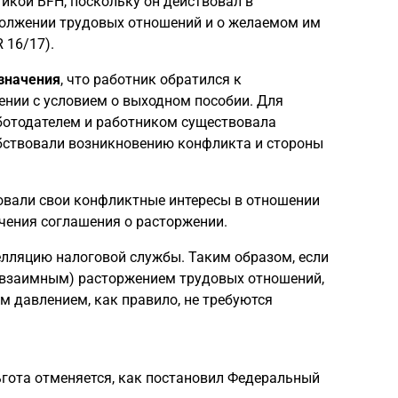
кой BFH, поскольку он действовал в
должении трудовых отношений и о желаемом им
 16/17).
 значения
, что работник обратился к
нии с условием о выходном пособии. Для
ботодателем и работником существовала
бствовали возникновению конфликта и стороны
овали свои конфликтные интересы в отношении
чения соглашения о расторжении.
елляцию налоговой службы. Таким образом, если
 (взаимным) расторжением трудовых отношений,
м давлением, как правило, не требуются
ьгота отменяется, как постановил Федеральный