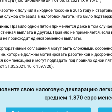
ый суд (постановление BFH от 06.12.2021, IX R 10/21).
аботник получил выходное пособие в 2015 году и стартовы
я служба отказала в налоговой льготе, что было подтверж
ание:
Правило одной пятой применяется даже в том случае
частичная выплата в другом. Правило не применяется, есл
и не происходит единовременной выплаты.
рпоративные соглашения могут быть сложными, особенно 
ние, которые должны мотивировать работников к досрочн
я компенсацией и могут подпадать под правило одной пят
от 31.05.2021, 10 K 1597/20).
полните свою налоговую декларацию легко
среднем 1.370 евро менее