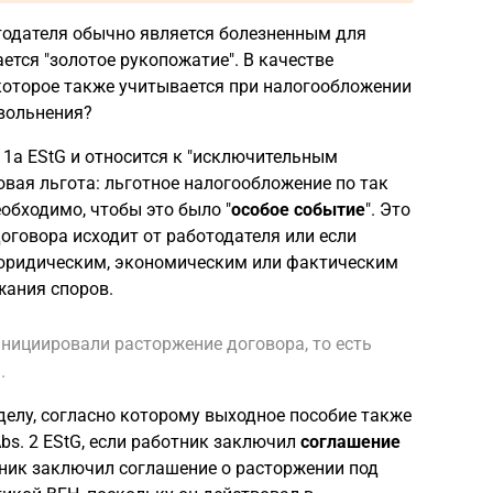
тодателя обычно является болезненным для
тся "золотое рукопожатие". В качестве
которое также учитывается при налогообложении
увольнения?
. 1a EStG и относится к "исключительным
вая льгота: льготное налогообложение по так
еобходимо, чтобы это было "
особое событие
". Это
оговора исходит от работодателя или если
юридическим, экономическим или фактическим
жания споров.
инициировали расторжение договора, то есть
.
елу, согласно которому выходное пособие также
Abs. 2 EStG, если работник заключил
соглашение
тник заключил соглашение о расторжении под