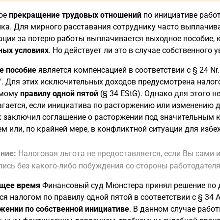
ое
прекращение трудовых отношений
по инициативе рабо
ка. Для мирного расставания сотруднику часто выплачивае
ции за потерю работы выплачивается выходное пособие, 
ных условиях
. Но действует ли это в случае собственного 
е пособие
является компенсацией в соответствии с § 24 Nr
. Для этих исключительных доходов предусмотрена налого
емому
правилу одной пятой
(§ 34 EStG). Однако для этого н
гается, если инициатива по расторжению или изменению д
к заключил соглашение о расторжении под значительным 
м или, по крайней мере, в конфликтной ситуации для избе
ние:
Налоговая льгота не предоставляется, если Вы сами 
лись без какого-либо побуждения со стороны работодателя
ящее время
Финансовый суд Мюнстера принял решение по д
ся налогом по правилу одной пятой в соответствии с § 34 
жении по собственной инициативе
. В данном случае рабо