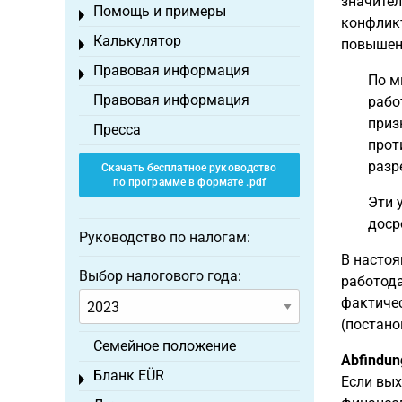
значител
Помощь и примеры
Toggle menu
конфликт
Калькулятор
повышени
Toggle menu
Правовая информация
Toggle menu
По м
Правовая информация
рабо
приз
Пресса
прот
разр
Скачать бесплатное руководство
по программе в формате .pdf
Эти 
доср
Руководство по налогам:
В настоя
Выбор налогового года:
работода
фактичес
(постанов
Семейное положение
Abfindun
Бланк EÜR
Toggle menu
Если вых