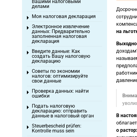
Вашими налоговыми
делами
Досрочн
Моя налоговая декларация
сотрудни
Toggle menu
компенса
Электронное извлечение
Toggle menu
данных: Предварительно
на льгот
заполненная налоговая
декларация
Выходно
доходам"
Введите данные: Как
Toggle menu
создать Вашу налоговую
называ
декларацию
предпола
Советы по экономии
Toggle menu
работни
налогов: оптимизируйте
давление
свои данные
Проверка данных: найти
Toggle menu
Внима
ошибки
уволи
Подать налоговую
Toggle menu
декларацию: отправить
В насто
данные в налоговый орган
облагает
Steuerbescheid prüfen:
Toggle menu
о растор
Kontrolle muss sein