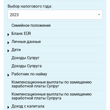
Выбор налогового года:
Семейное положение
Бланк EÜR
Toggle menu
Личные данные
Toggle menu
Дети
Toggle menu
Доходы Супруг
Доходы Супруга
Работник по найму
Toggle menu
Компенсационные выплаты по замещению
заработной платы Супруг
Компенсационные выплаты по замещению
заработной платы Супруга
Доход с капитала
Toggle menu