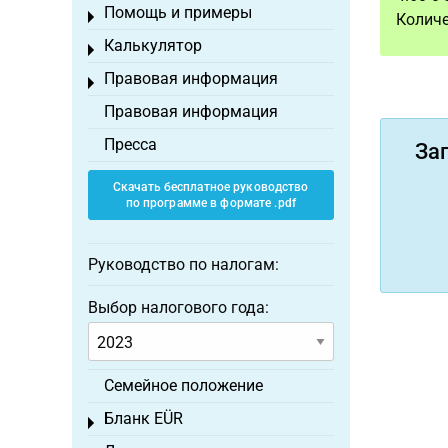
Помощь и примеры
Toggle menu
Количе
Калькулятор
Toggle menu
Правовая информация
Toggle menu
Правовая информация
Пресса
За
Скачать бесплатное руководство
по программе в формате .pdf
Руководство по налогам:
Выбор налогового года:
Семейное положение
Бланк EÜR
Toggle menu