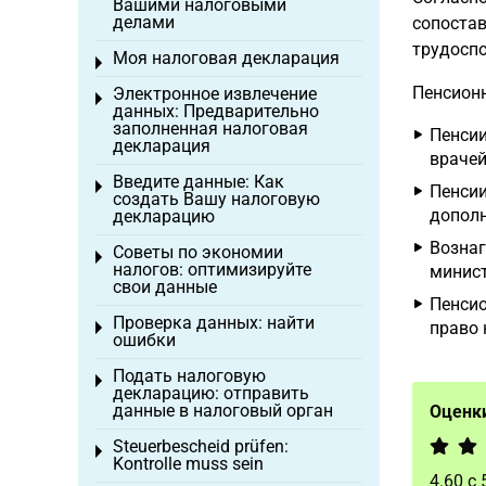
Вашими налоговыми
делами
сопостав
трудоспо
Моя налоговая декларация
Toggle menu
Пенсион
Электронное извлечение
Toggle menu
данных: Предварительно
заполненная налоговая
Пенсии
декларация
врачей
Введите данные: Как
Toggle menu
Пенсии
создать Вашу налоговую
дополн
декларацию
Вознаг
Советы по экономии
Toggle menu
налогов: оптимизируйте
минист
свои данные
Пенсио
Проверка данных: найти
право 
Toggle menu
ошибки
Подать налоговую
Toggle menu
декларацию: отправить
данные в налоговый орган
Оценки
Steuerbescheid prüfen:
Toggle menu
Kontrolle muss sein
4.60
с