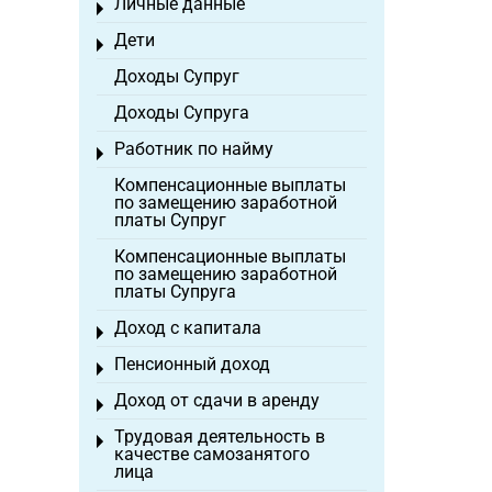
Личные данные
Toggle menu
Дети
Toggle menu
Доходы Супруг
Доходы Супруга
Работник по найму
Toggle menu
Компенсационные выплаты
по замещению заработной
платы Супруг
Компенсационные выплаты
по замещению заработной
платы Супруга
Доход с капитала
Toggle menu
Пенсионный доход
Toggle menu
Доход от сдачи в аренду
Toggle menu
Трудовая деятельность в
Toggle menu
качестве самозанятого
лица