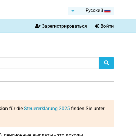
Pусский
Зарегистрироваться
Войти
sion
für die
Steuererklärung 2025
finden Sie unter:
), пенсионные выплаты - это доходы,