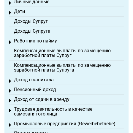
Личные данные
Toggle menu
Дети
Toggle menu
Доходы Супруг
Доходы Супруга
Работник по найму
Toggle menu
Компенсационные выплаты по замещению
заработной платы Супруг
Компенсационные выплаты по замещению
заработной платы Супруга
Доход с капитала
Toggle menu
Пенсионный доход
Toggle menu
Доход от сдачи в аренду
Toggle menu
Трудовая деятельность в качестве
Toggle menu
самозанятого лица
Промысловые предприятия (Gewerbebetriebe)
Toggle menu