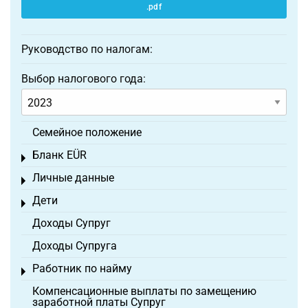
.pdf
Руководство по налогам:
Выбор налогового года:
Семейное положение
Бланк EÜR
Toggle menu
Личные данные
Toggle menu
Дети
Toggle menu
Доходы Супруг
Доходы Супруга
Работник по найму
Toggle menu
Компенсационные выплаты по замещению
заработной платы Супруг