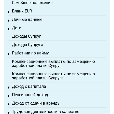
Семейное положение
Бланк EÜR
Toggle menu
Личные данные
Toggle menu
Дети
Toggle menu
Доходы Супруг
Доходы Супруга
Работник по найму
Toggle menu
Компенсационные выплаты по замещению
заработной платы Супруг
Компенсационные выплаты по замещению
заработной платы Супруга
Доход с капитала
Toggle menu
Пенсионный доход
Toggle menu
Доход от сдачи в аренду
Toggle menu
Трудовая деятельность в качестве
Toggle menu