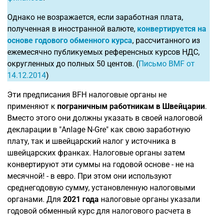
Однако не возражается, если заработная плата,
полученная в иностранной валюте,
конвертируется на
основе годового обменного курса
, рассчитанного из
ежемесячно публикуемых референсных курсов НДС,
округленных до полных 50 центов. (
Письмо BMF от
14.12.2014
)
Эти предписания BFH налоговые органы не
применяют к
пограничным работникам в Швейцарии
.
Вместо этого они должны указать в своей налоговой
декларации в "Anlage N-Gre" как свою заработную
плату, так и швейцарский налог у источника в
швейцарских франках. Налоговые органы затем
конвертируют эти суммы на годовой основе - не на
месячной! - в евро. При этом они используют
среднегодовую сумму, установленную налоговыми
органами. Для
2021 года
налоговые органы указали
годовой обменный курс для налогового расчета в