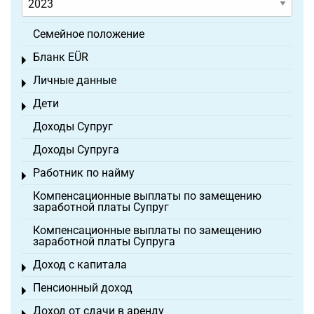
Семейное положение
Бланк EÜR
Toggle menu
Личные данные
Toggle menu
Дети
Toggle menu
Доходы Супруг
Доходы Супруга
Работник по найму
Toggle menu
Компенсационные выплаты по замещению
заработной платы Супруг
Компенсационные выплаты по замещению
заработной платы Супруга
Доход с капитала
Toggle menu
Пенсионный доход
Toggle menu
Доход от сдачи в аренду