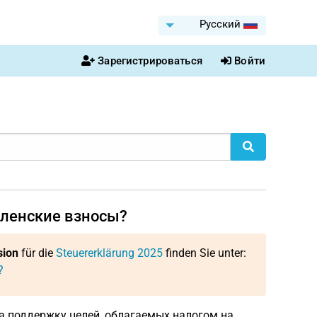
Pусский
Зарегистрироваться
Войти
членские взносы?
sion
für die
Steuererklärung 2025
finden Sie unter:
?
а поддержку целей, облагаемых налогом на