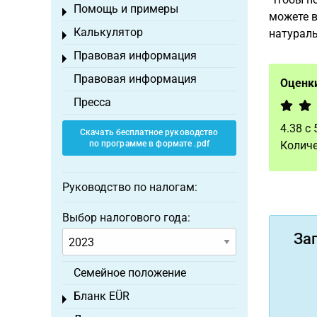
Помощь и примеры
Toggle menu
можете в
Калькулятор
натураль
Toggle menu
Правовая информация
Toggle menu
Правовая информация
Оценки
Пресса
4.38
с
Скачать бесплатное руководство
по программе в формате .pdf
Количе
Руководство по налогам:
Выбор налогового года:
За
Семейное положение
Бланк EÜR
Toggle menu