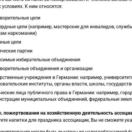
 условиях. К ним относятся:
ворительные цели
рдные цели (например, мастерские для инвалидов, служб
сам наркомании)
вные цели
ческие партии
исимые избирательные объединения
ворительные объединения и организации
рственные учреждения в Германии: например, университет
овательские институты, органы власти, школы, государст
еские лица публичного права в Германии: например, гор
страции муниципальных объединений, федеральные земли 
в,
пожертвования на хозяйственную деятельность ассоци
ете напитки для праздника ассоциации, Вы не сможете ука
жертвования могли быть вычтены из налогооблагаемой б