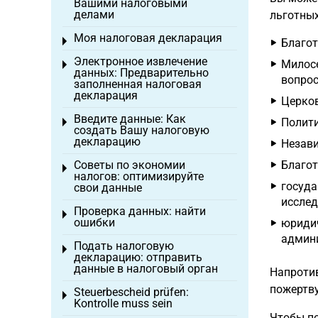
Вашими налоговыми
делами
льготных
Моя налоговая декларация
Toggle menu
Благот
Электронное извлечение
Милосе
Toggle menu
данных: Предварительно
вопро
заполненная налоговая
декларация
Церко
Введите данные: Как
Полити
Toggle menu
создать Вашу налоговую
декларацию
Незав
Советы по экономии
Благот
Toggle menu
налогов: оптимизируйте
госуда
свои данные
исслед
Проверка данных: найти
Toggle menu
ошибки
юридич
админи
Подать налоговую
Toggle menu
декларацию: отправить
данные в налоговый орган
Напроти
пожертву
Steuerbescheid prüfen:
Toggle menu
Kontrolle muss sein
Чтобы по