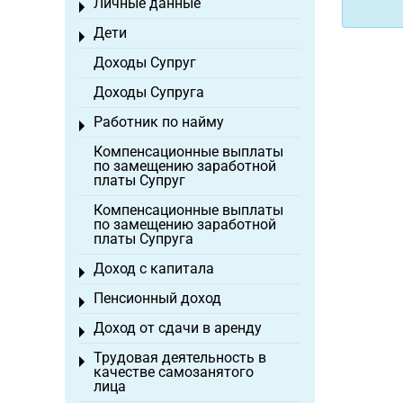
Личные данные
Toggle menu
Дети
Toggle menu
Доходы Супруг
Доходы Супруга
Работник по найму
Toggle menu
Компенсационные выплаты
по замещению заработной
платы Супруг
Компенсационные выплаты
по замещению заработной
платы Супруга
Доход с капитала
Toggle menu
Пенсионный доход
Toggle menu
Доход от сдачи в аренду
Toggle menu
Трудовая деятельность в
Toggle menu
качестве самозанятого
лица