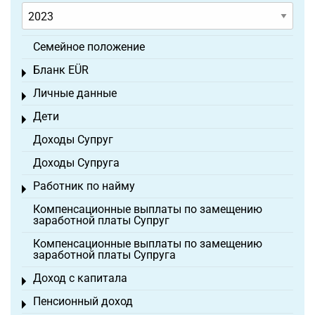
Семейное положение
Бланк EÜR
Toggle menu
Личные данные
Toggle menu
Дети
Toggle menu
Доходы Супруг
Доходы Супруга
Работник по найму
Toggle menu
Компенсационные выплаты по замещению
заработной платы Супруг
Компенсационные выплаты по замещению
заработной платы Супруга
Доход с капитала
Toggle menu
Пенсионный доход
Toggle menu