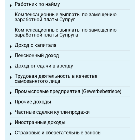
Работник по найму
Toggle menu
Компенсационные выплаты по замещению
заработной платы Супруг
Компенсационные выплаты по замещению
заработной платы Супруга
Доход с капитала
Toggle menu
Пенсионный доход
Toggle menu
Доход от сдачи в аренду
Toggle menu
Трудовая деятельность в качестве
Toggle menu
самозанятого лица
Промысловые предприятия (Gewerbebetriebe)
Toggle menu
Прочие доходы
Toggle menu
Частные сделки купли-продажи
Toggle menu
Иностранные доходы
Toggle menu
Страховые и сберегательные взносы
Toggle menu