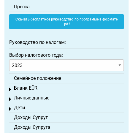
Пресса
Скачать бесплатное руководство по программе в формате
.pdf
Руководство по налогам:
Выбор налогового года:
Семейное положение
Бланк EÜR
Toggle menu
Личные данные
Toggle menu
Дети
Toggle menu
Доходы Супруг
Доходы Супруга