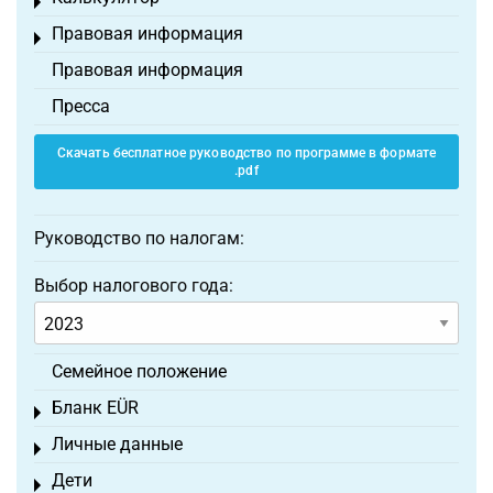
Toggle menu
Правовая информация
Toggle menu
Правовая информация
Пресса
Скачать бесплатное руководство по программе в формате
.pdf
Руководство по налогам:
Выбор налогового года:
Семейное положение
Бланк EÜR
Toggle menu
Личные данные
Toggle menu
Дети
Toggle menu