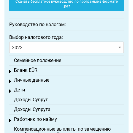
Скачать бесплатное руководство по программе в формате
.pdf
Руководство по налогам:
Выбор налогового года:
Семейное положение
Бланк EÜR
Toggle menu
Личные данные
Toggle menu
Дети
Toggle menu
Доходы Супруг
Доходы Супруга
Работник по найму
Toggle menu
Компенсационные выплаты по замещению