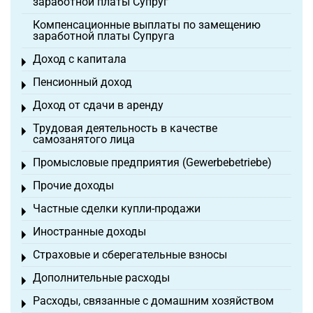
заработной платы Супруг
Компенсационные выплаты по замещению
заработной платы Супруга
Доход с капитала
Toggle menu
Пенсионный доход
Toggle menu
Доход от сдачи в аренду
Toggle menu
Трудовая деятельность в качестве
Toggle menu
самозанятого лица
Промысловые предприятия (Gewerbebetriebe)
Toggle menu
Прочие доходы
Toggle menu
Частные сделки купли-продажи
Toggle menu
Иностранные доходы
Toggle menu
Страховые и сберегательные взносы
Toggle menu
Дополнительные расходы
Toggle menu
Расходы, связанные с домашним хозяйством
Toggle menu