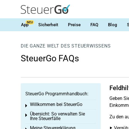
NEU
App
Sicherheit
Preise
FAQ
Blog
DIE GANZE WELT DES STEUERWISSENS
SteuerGo FAQs
Feldhil
SteuerGo Programmhandbuch:
Geben Si
Willkommen bei SteuerGo
Einkommen
Toggle menu
Übersicht: So verwalten Sie
Toggle menu
Zu den au
Ihre Steuerfälle
Meine Steuererklärung
Vergütu