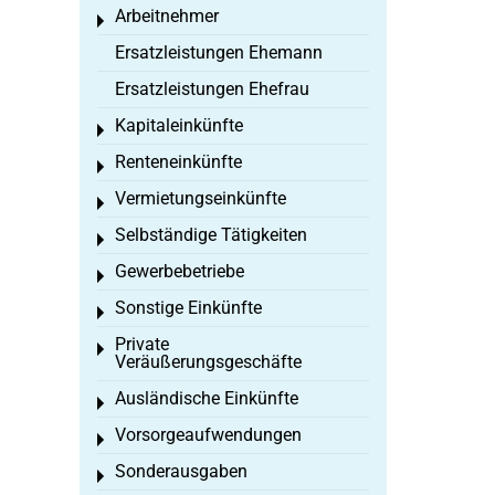
Arbeitnehmer
Toggle menu
Ersatzleistungen Ehemann
Ersatzleistungen Ehefrau
Kapitaleinkünfte
Toggle menu
Renteneinkünfte
Toggle menu
Vermietungseinkünfte
Toggle menu
Selbständige Tätigkeiten
Toggle menu
Gewerbebetriebe
Toggle menu
Sonstige Einkünfte
Toggle menu
Private
Toggle menu
Veräußerungsgeschäfte
Ausländische Einkünfte
Toggle menu
Vorsorgeaufwendungen
Toggle menu
Sonderausgaben
Toggle menu