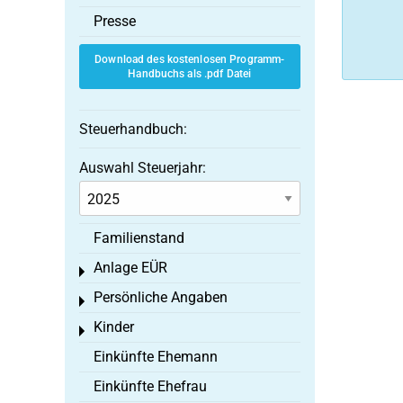
Presse
Download des kostenlosen Programm-
Handbuchs als .pdf Datei
Steuerhandbuch:
Auswahl Steuerjahr:
Familienstand
Anlage EÜR
Toggle menu
Persönliche Angaben
Toggle menu
Kinder
Toggle menu
Einkünfte Ehemann
Einkünfte Ehefrau