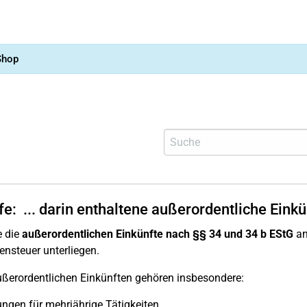
Shop
fe:
... darin enthaltene außerordentliche Einkü
e die
außerordentlichen Einkünfte nach §§ 34 und 34 b EStG
an
steuer unterliegen.
ßerordentlichen Einkünften gehören insbesondere:
ngen für mehrjährige Tätigkeiten