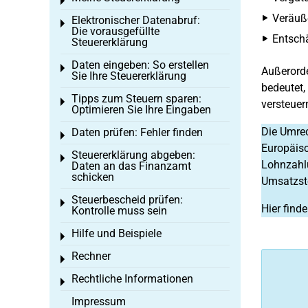
Toggle menu
Veräuß
Elektronischer Datenabruf:
Toggle menu
Die vorausgefüllte
Entschä
Steuererklärung
Daten eingeben: So erstellen
Toggle menu
Außerorde
Sie Ihre Steuererklärung
bedeutet,
Tipps zum Steuern sparen:
Toggle menu
versteue
Optimieren Sie Ihre Eingaben
Die Umre
Daten prüfen: Fehler finden
Toggle menu
Europäisc
Steuererklärung abgeben:
Toggle menu
Lohnzah
Daten an das Finanzamt
schicken
Umsatzste
Steuerbescheid prüfen:
Toggle menu
Hier find
Kontrolle muss sein
Hilfe und Beispiele
Toggle menu
Rechner
Toggle menu
Rechtliche Informationen
Toggle menu
Impressum