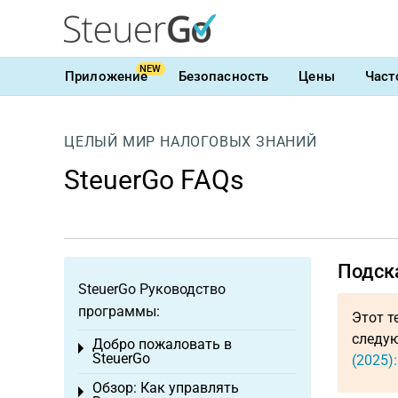
NEW
Приложение
Безопасность
Цены
Част
ЦЕЛЫЙ МИР НАЛОГОВЫХ ЗНАНИЙ
SteuerGo FAQs
Подска
SteuerGo Руководство
программы:
Этот т
следую
Добро пожаловать в
Toggle menu
SteuerGo
(2025):
Обзор: Как управлять
Toggle menu