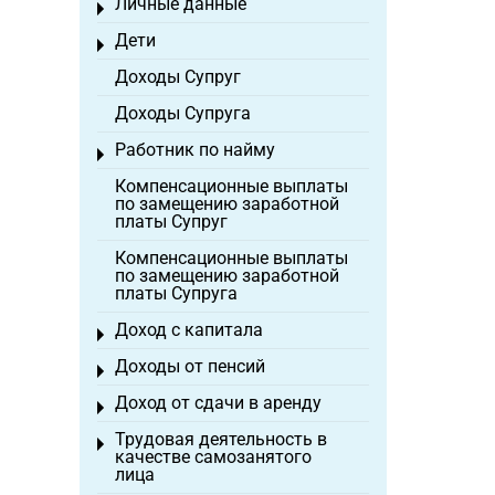
Личные данные
Toggle menu
Дети
Toggle menu
Доходы Супруг
Доходы Супруга
Работник по найму
Toggle menu
Компенсационные выплаты
по замещению заработной
платы Супруг
Компенсационные выплаты
по замещению заработной
платы Супруга
Доход с капитала
Toggle menu
Доходы от пенсий
Toggle menu
Доход от сдачи в аренду
Toggle menu
Трудовая деятельность в
Toggle menu
качестве самозанятого
лица