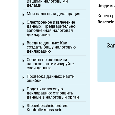
Вашими налоговыми
делами
Введите 
Моя налоговая декларация
Toggle menu
Конец ср
Beschein
Электронное извлечение
Toggle menu
данных: Предварительно
заполненная налоговая
декларация
Введите данные: Как
Toggle menu
За
создать Вашу налоговую
декларацию
Советы по экономии
Toggle menu
налогов: оптимизируйте
свои данные
Проверка данных: найти
Toggle menu
ошибки
Подать налоговую
Toggle menu
декларацию: отправить
данные в налоговый орган
Steuerbescheid prüfen:
Toggle menu
Kontrolle muss sein