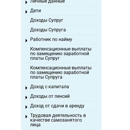
Личные данные
Toggle menu
Дети
Toggle menu
Доходы Супруг
Доходы Супруга
Работник по найму
Toggle menu
Компенсационные выплаты
по замещению заработной
платы Супруг
Компенсационные выплаты
по замещению заработной
платы Супруга
Доход с капитала
Toggle menu
Доходы от пенсий
Toggle menu
Доход от сдачи в аренду
Toggle menu
Трудовая деятельность в
Toggle menu
качестве самозанятого
лица