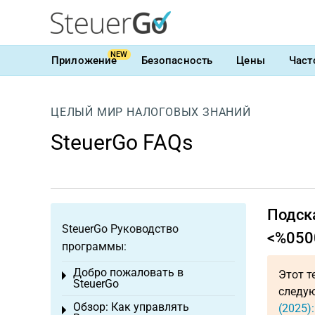
NEW
Приложение
Безопасность
Цены
Част
ЦЕЛЫЙ МИР НАЛОГОВЫХ ЗНАНИЙ
SteuerGo FAQs
Подска
SteuerGo Руководство
<%050
программы:
Добро пожаловать в
Этот т
Toggle menu
SteuerGo
следую
Обзор: Как управлять
(2025)
Toggle menu