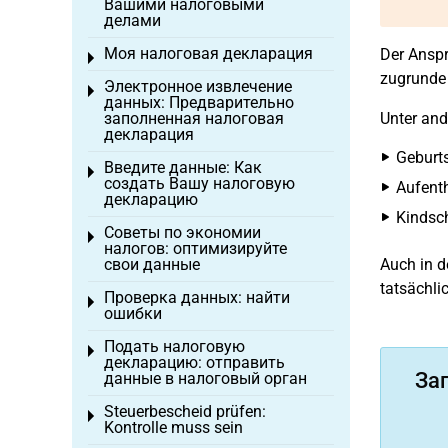
Вашими налоговыми
делами
Моя налоговая декларация
Der Ansp
Toggle menu
zugrunde 
Электронное извлечение
Toggle menu
данных: Предварительно
заполненная налоговая
Unter and
декларация
Geburt
Введите данные: Как
Toggle menu
создать Вашу налоговую
Aufent
декларацию
Kindsc
Советы по экономии
Toggle menu
налогов: оптимизируйте
свои данные
Auch in 
tatsächli
Проверка данных: найти
Toggle menu
ошибки
Подать налоговую
Toggle menu
декларацию: отправить
За
данные в налоговый орган
Steuerbescheid prüfen:
Toggle menu
Kontrolle muss sein