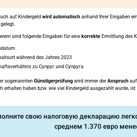
ruch auf Kindergeld
wird automatisch
anhand Ihrer Eingaben erm
gelegt.
erem sind folgende Eingaben für eine
korrekte
Ermittlung des K
sdatum
haltsort während des Jahres 2023
haftsverhältnis zu Супруг und Супруга
der sogenannten
Günstigerprüfung
wird immer der
Anspruch
auf
ch erhalten haben bzw. wie viel Kindergeld ausgezahlt wurde, ist
полните свою налоговую декларацию легко
среднем 1.370 евро менее