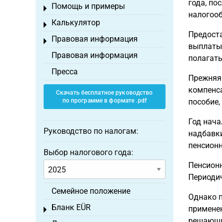
года, по
Помощь и примеры
Toggle menu
налогоо
Калькулятор
Toggle menu
Предоста
Правовая информация
Toggle menu
выплаты 
Правовая информация
полагать
Пресса
Прежняя 
компенса
Скачать бесплатное руководство
по программе в формате .pdf
пособие,
Год нача
Руководство по налогам:
надбавки
пенсион
Выбор налогового года:
Пенсионн
Периодич
Семейное положение
Однако п
Бланк EÜR
применен
Toggle menu
решающим