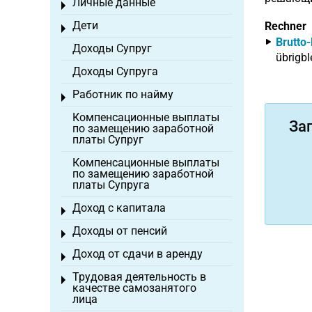
Личные данные
Toggle menu
Дети
Rechner
Toggle menu
Brutto
Доходы Супруг
übrigbl
Доходы Супруга
Работник по найму
Toggle menu
Компенсационные выплаты
За
по замещению заработной
платы Супруг
Компенсационные выплаты
по замещению заработной
платы Супруга
Доход с капитала
Toggle menu
Доходы от пенсий
Toggle menu
Доход от сдачи в аренду
Toggle menu
Трудовая деятельность в
Toggle menu
качестве самозанятого
лица