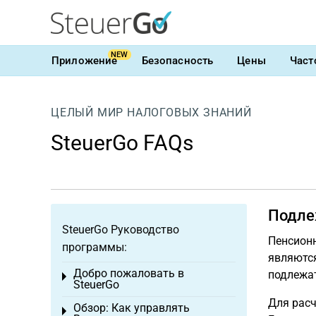
NEW
Приложение
Безопасность
Цены
Част
ЦЕЛЫЙ МИР НАЛОГОВЫХ ЗНАНИЙ
SteuerGo FAQs
Подле
SteuerGo Руководство
Пенсионн
программы:
являются
Добро пожаловать в
подлежат
Toggle menu
SteuerGo
Для расч
Обзор: Как управлять
Toggle menu