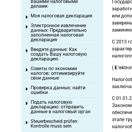
Вашими налоговыми
Государс
делами
заработн
Моя налоговая декларация
или допо
Toggle menu
заверены
Электронное извлечение
Toggle menu
заменяющ
данных: Предварительно
заполненная налоговая
декларация
С 2013 г
характер
Введите данные: Как
Toggle menu
создать Вашу налоговую
налогопл
декларацию
(
E
lektro
Советы по экономии
Toggle menu
налогов: оптимизируйте
свои данные
Налогооб
заключае
Проверка данных: найти
Toggle menu
ошибки
С 01.01.
Подать налоговую
Toggle menu
Законом 
декларацию: отправить
данные в налоговый орган
обеспече
этапе тр
Steuerbescheid prüfen:
Toggle menu
Kontrolle muss sein
налогооб