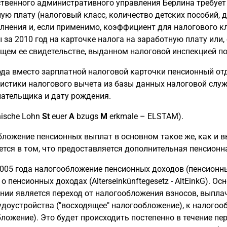
твенного административного управления Берлина требует
ую плату (налоговый класс, количество детских пособий,
лнения и, если применимо, коэффициент для налогового кл
 за 2010 год на карточке налога на заработную плату или,
ем ее свидетельстве, выданном налоговой инспекцией по
ода вместо зарплатной налоговой карточки пенсионный от
истики налогового вычета из базы данных налоговой слу
ательщика и дату рождения.
nische Lohn
St
euer
A
bzugs
M
erkmale – ELSTAM).
ложение пенсионных выплат в основном такое же, как и вы
тся в том, что предоставляется дополнительная пенсионн
2005 года налогообложение пенсионных доходов (пенсионн
о пенсионных доходах (Alterseinkünftegesetz - AltEinkG).
нии является переход от налогообложения взносов, выпла
удоустройства ("восходящее" налогообложение), к налогоо
ложение). Это будет происходить постепенно в течение пе