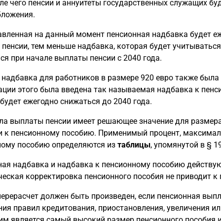
сле чего пенсии и аннуитеты государственных служащих бу
бложения.
вленная на данный момент пенсионная надбавка будет еже
пенсии, тем меньше надбавка, которая будет учитываться,
ся при начале выплаты пенсии с 2040 года.
надбавка для работников в размере 920 евро также была с
ции этого была введена так называемая надбавка к пенси
 будет ежегодно снижаться до 2040 года.
ла выплаты пенсии имеет решающее значение для размера
 к пенсионному пособию. Применимый процент, максимал
ному пособию определяются из
таблицы
, упомянутой в § 1
ая надбавка и надбавка к пенсионному пособию действуют
еская корректировка пенсионного пособия не приводит к 
ерерасчет должен быть произведен, если пенсионная выпл
ия правил кредитования, приостановления, увеличения и
 является самый высокий размер пенсионного пособия и