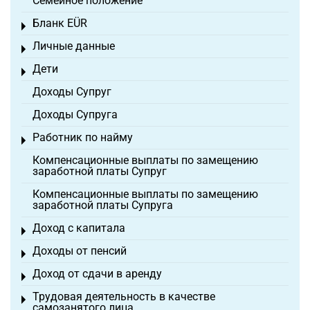
Семейное положение
Бланк EÜR
Toggle menu
Личные данные
Toggle menu
Дети
Toggle menu
Доходы Супруг
Доходы Супруга
Работник по найму
Toggle menu
Компенсационные выплаты по замещению
заработной платы Супруг
Компенсационные выплаты по замещению
заработной платы Супруга
Доход с капитала
Toggle menu
Доходы от пенсий
Toggle menu
Доход от сдачи в аренду
Toggle menu
Трудовая деятельность в качестве
Toggle menu
самозанятого лица