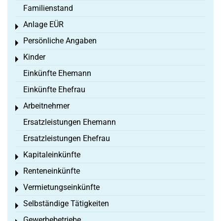
Familienstand
Anlage EÜR
Toggle menu
Persönliche Angaben
Toggle menu
Kinder
Toggle menu
Einkünfte Ehemann
Einkünfte Ehefrau
Arbeitnehmer
Toggle menu
Ersatzleistungen Ehemann
Ersatzleistungen Ehefrau
Kapitaleinkünfte
Toggle menu
Renteneinkünfte
Toggle menu
Vermietungseinkünfte
Toggle menu
Selbständige Tätigkeiten
Toggle menu
Gewerbebetriebe