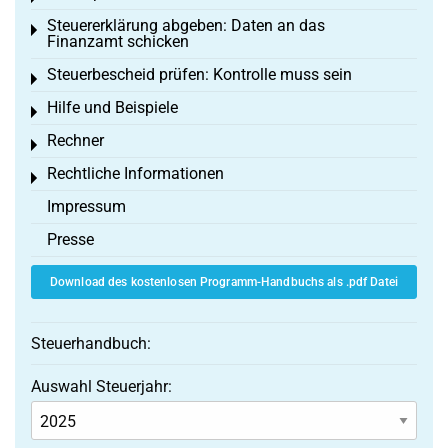
Steuererklärung abgeben: Daten an das
Toggle menu
Finanzamt schicken
Steuerbescheid prüfen: Kontrolle muss sein
Toggle menu
Hilfe und Beispiele
Toggle menu
Rechner
Toggle menu
Rechtliche Informationen
Toggle menu
Impressum
Presse
Download des kostenlosen Programm-Handbuchs als .pdf Datei
Steuerhandbuch:
Auswahl Steuerjahr: