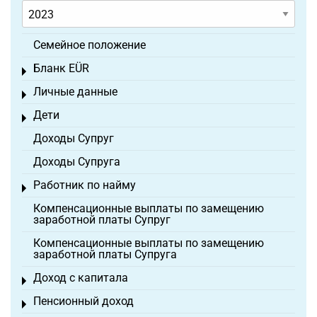
Семейное положение
Бланк EÜR
Toggle menu
Личные данные
Toggle menu
Дети
Toggle menu
Доходы Супруг
Доходы Супруга
Работник по найму
Toggle menu
Компенсационные выплаты по замещению
заработной платы Супруг
Компенсационные выплаты по замещению
заработной платы Супруга
Доход с капитала
Toggle menu
Пенсионный доход
Toggle menu