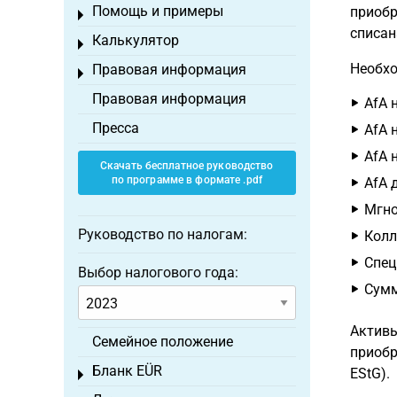
Помощь и примеры
приобр
Toggle menu
списан
Калькулятор
Toggle menu
Необхо
Правовая информация
Toggle menu
Правовая информация
AfA 
Пресса
AfA 
AfA 
Скачать бесплатное руководство
по программе в формате .pdf
AfA 
Мгно
Руководство по налогам:
Колл
Спец
Выбор налогового года:
Сумм
Активы
Семейное положение
приобр
Бланк EÜR
EStG).
Toggle menu