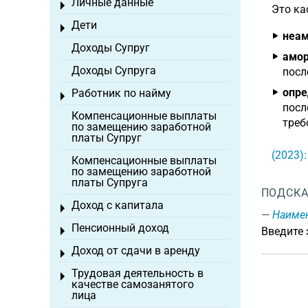
Личные данные
Toggle menu
Это ка
Дети
Toggle menu
неам
Доходы Супруг
амор
Доходы Супруга
посл
опре
Работник по найму
Toggle menu
посл
Компенсационные выплаты
треб
по замещению заработной
платы Супруг
(2023)
Компенсационные выплаты
по замещению заработной
платы Супруга
ПОДСКА
Доход с капитала
Toggle menu
Наиме
Пенсионный доход
Введите
Toggle menu
Доход от сдачи в аренду
Toggle menu
Трудовая деятельность в
Toggle menu
качестве самозанятого
лица