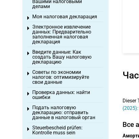
Вашими налоговыми
делами
Моя налоговая декларация
Toggle menu
Электронное извлечение
Toggle menu
данных: Предварительно
заполненная налоговая
декларация
Введите данные: Как
Toggle menu
создать Вашу налоговую
декларацию
Советы по экономии
Час
Toggle menu
налогов: оптимизируйте
свои данные
Проверка данных: найти
Toggle menu
ошибки
Dieser 
Подать налоговую
(2025)
Toggle menu
декларацию: отправить
данные в налоговый орган
Все 
Steuerbescheid prüfen:
Toggle menu
Kontrolle muss sein
Аморт