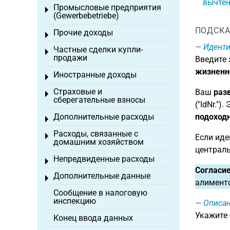
вычте
Промысловые предприятия
Toggle menu
(Gewerbebetriebe)
ПОДСКА
Прочие доходы
Toggle menu
Идент
Частные сделки купли-
Toggle menu
продажи
Введите
жизненн
Иностранные доходы
Toggle menu
Страховые и
Ваш
раз
Toggle menu
сберегательные взносы
("IdNr."
Дополнительные расходы
подоход
Toggle menu
Расходы, связанные с
Toggle menu
Если иде
домашним хозяйством
централ
Непредвиденные расходы
Toggle menu
Согласие
Дополнительные данные
Toggle menu
алименто
Сообщение в налоговую
инспекцию
Описа
Укажите
Конец ввода данных