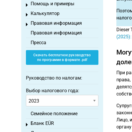
Помощь и примеры
Toggle menu
Поэтом
Калькулятор
Toggle menu
налого
Правовая информация
Toggle menu
Dieser 
Правовая информация
(2025)
Пресса
Могу
Скачать бесплатное руководство
по программе в формате .pdf
доле
При ра
Руководство по налогам:
права,
делятс
Выбор налогового года:
собств
Супруг
законн
Семейное положение
Лицо, 
Бланк EÜR
Toggle menu
органу