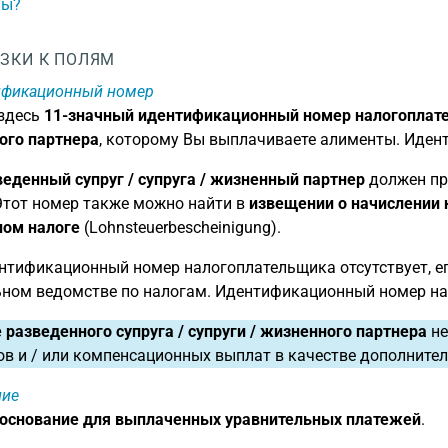
ны?
ЗКИ К ПОЛЯМ
ификационный номер
 здесь
11-значный идентификационный номер налогоплател
ого партнера
, которому Вы выплачиваете алименты. Иден
веденный супруг / супруга / жизненный партнер
должен пр
). Этот номер также можно найти в
извещении о начислении 
ном налоге
(Lohnsteuerbescheinigung).
нтификационный номер налогоплательщика отсутствует, е
ьном ведомстве по налогам. Идентификационный номер на
 разведенного супруга / супруги / жизненного партнера
не
в и / или компенсационных выплат в качестве дополните
ние
основание для выплаченных уравнительных платежей
.