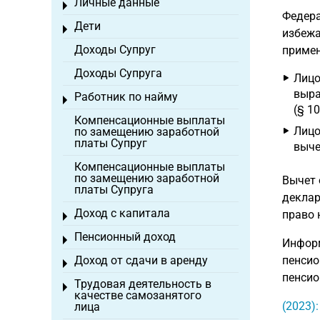
Личные данные
Toggle menu
Федера
Дети
Toggle menu
избежа
Доходы Супруг
примен
Доходы Супруга
Лицо
выра
Работник по найму
Toggle menu
(§ 10
Компенсационные выплаты
Лицо
по замещению заработной
платы Супруг
выче
Компенсационные выплаты
по замещению заработной
Вычет 
платы Супруга
деклар
Доход с капитала
право 
Toggle menu
Пенсионный доход
Toggle menu
Информ
Доход от сдачи в аренду
пенсио
Toggle menu
пенсио
Трудовая деятельность в
Toggle menu
качестве самозанятого
(2023)
лица