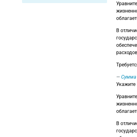
Уравните
жизненно
облагает
В отличи
государс
обеспече
расходов
Требует
Сумма
Укажите
Уравните
жизненно
облагает
В отличи
государс