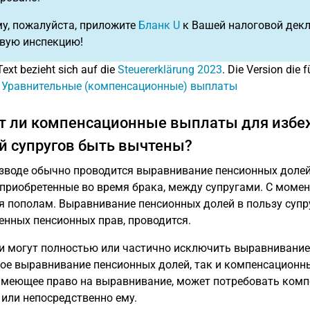
у, пожалуйста, приложите
Бланк U
к Вашей налоговой декла
вую инспекцию!
Text bezieht sich auf die
Steuererklärung 2023
. Die Version die f
: Уравнительные (компенсационные) выплаты
т ли компенсационные выплаты для изб
й супругов быть вычтены?
зводе обычно проводится выравнивание пенсионных долей
 приобретенные во время брака, между супругами. С момен
я пополам. Выравнивание пенсионных долей в пользу супр
енных пенсионных прав, проводится.
и могут полностью или частично исключить выравнивание
ое выравнивание пенсионных долей, так и компенсационны
имеющее право на выравнивание, может потребовать комп
 или непосредственно ему.