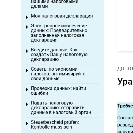
Вашими налоговыми
делами
Моя налоговая декларация
Toggle menu
Электронное извлечение
Toggle menu
данных: Предварительно
заполненная налоговая
декларация
Введите данные: Как
Toggle menu
создать Вашу налоговую
декларацию
ДОПО
Советы по экономии
Toggle menu
налогов: оптимизируйте
свои данные
Ура
Проверка данных: найти
Toggle menu
ошибки
Подать налоговую
Toggle menu
Требуе
декларацию: отправить
данные в налоговый орган
Соглас
Steuerbescheid prüfen:
Toggle menu
развед
Kontrolle muss sein
аннули