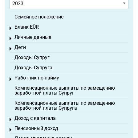
Семейное положение
Бланк EÜR
Toggle menu
Личные данные
Toggle menu
Дети
Toggle menu
Доходы Супруг
Доходы Супруга
Работник по найму
Toggle menu
Компенсационные выплаты по замещению
заработной платы Супруг
Компенсационные выплаты по замещению
заработной платы Супруга
Доход с капитала
Toggle menu
Пенсионный доход
Toggle menu