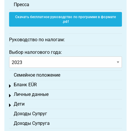
Пресса
Скачать бесплатное руководство по программе в формате
.pdf
Руководство по налогам:
Выбор налогового года:
Семейное положение
Бланк EÜR
Toggle menu
Личные данные
Toggle menu
Дети
Toggle menu
Доходы Супруг
Доходы Супруга