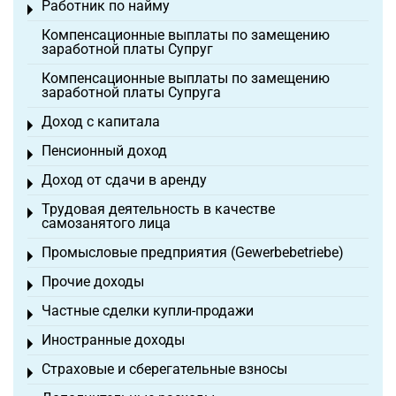
Работник по найму
Toggle menu
Компенсационные выплаты по замещению
заработной платы Супруг
Компенсационные выплаты по замещению
заработной платы Супруга
Доход с капитала
Toggle menu
Пенсионный доход
Toggle menu
Доход от сдачи в аренду
Toggle menu
Трудовая деятельность в качестве
Toggle menu
самозанятого лица
Промысловые предприятия (Gewerbebetriebe)
Toggle menu
Прочие доходы
Toggle menu
Частные сделки купли-продажи
Toggle menu
Иностранные доходы
Toggle menu
Страховые и сберегательные взносы
Toggle menu