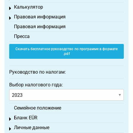
Калькулятор
Toggle menu
Правовая информация
Toggle menu
Правовая информация
Пресса
Скачать бесплатное руководство по программе в формате
.pdf
Руководство по налогам:
Выбор налогового года:
Семейное положение
Бланк EÜR
Toggle menu
Личные данные
Toggle menu