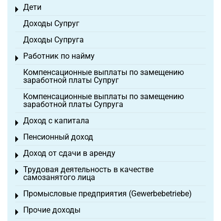
Дети
Toggle menu
Доходы Супруг
Доходы Супруга
Работник по найму
Toggle menu
Компенсационные выплаты по замещению
заработной платы Супруг
Компенсационные выплаты по замещению
заработной платы Супруга
Доход с капитала
Toggle menu
Пенсионный доход
Toggle menu
Доход от сдачи в аренду
Toggle menu
Трудовая деятельность в качестве
Toggle menu
самозанятого лица
Промысловые предприятия (Gewerbebetriebe)
Toggle menu
Прочие доходы
Toggle menu