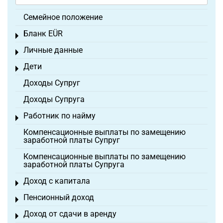
Семейное положение
Бланк EÜR
Toggle menu
Личные данные
Toggle menu
Дети
Toggle menu
Доходы Супруг
Доходы Супруга
Работник по найму
Toggle menu
Компенсационные выплаты по замещению
заработной платы Супруг
Компенсационные выплаты по замещению
заработной платы Супруга
Доход с капитала
Toggle menu
Пенсионный доход
Toggle menu
Доход от сдачи в аренду
Toggle menu