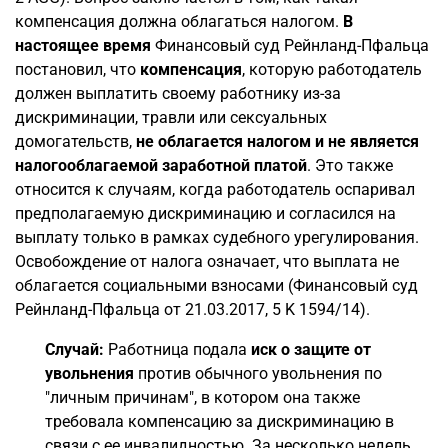
компенсация должна облагаться налогом.
В
настоящее время
Финансовый суд Рейнланд-Пфальца
постановил, что
компенсация
, которую работодатель
должен выплатить своему работнику из-за
дискриминации, травли или сексуальных
домогательств,
не облагается налогом и не является
налогооблагаемой заработной платой
. Это также
относится к случаям, когда работодатель оспаривал
предполагаемую дискриминацию и согласился на
выплату только в рамках судебного урегулирования.
Освобождение от налога означает, что выплата не
облагается социальными взносами (Финансовый суд
Рейнланд-Пфальца от 21.03.2017, 5 K 1594/14).
Случай:
Работница подала
иск о защите от
увольнения
против обычного увольнения по
"личным причинам", в котором она также
требовала компенсацию за дискриминацию в
связи с ее инвалидностью. За несколько недель