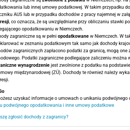
atkowania lub innej umowy podatkowej. W takim przypadku do
czniku AUS lub w przypadku dochodów z pracy najemnej w zał
resji
, co oznacza, że są uwzględniane przy obliczaniu stawki 
egającego opodatkowaniu w Niemczech.
ody zagraniczne są w pełni
opodatkowane
w Niemczech. W tak
klarować w zeznaniu podatkowym tak samo jak dochody krajowe
odów zagranicznych zapłacono podatki za granicą, mogą one z
odowego. Podatki zagraniczne podlegające zaliczeniu można
aniczne wynagrodzenie
jest zwolnione z podatku na podstawie
umowy międzynarodowej (ZÜ). Dochody te również należy wykaz
esji.
Go
możesz uzyskać informacje o umowach o unikaniu podwójnego 
iu podwójnego opodatkowania i inne umowy podatkowe
zę zgłosić dochody z zagranicy?