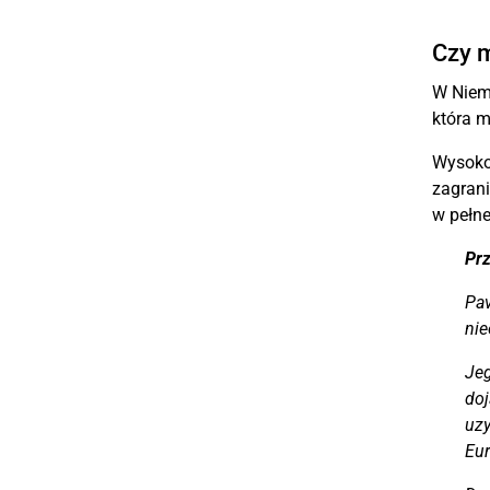
Czy m
W Nie
która 
Wysoko
zagrani
w pełne
Prz
Pav
ni
Jeg
doj
uzy
Eur