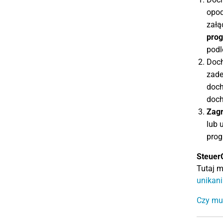
opod
załą
prog
podl
Doch
zade
doch
doch
Zagr
lub 
progr
Steuer
Tutaj 
unikan
Czy mus