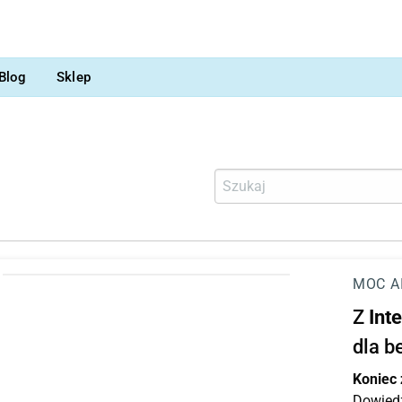
Blog
Sklep
MOC A
Z
Int
dla b
Koniec
Dowiedz