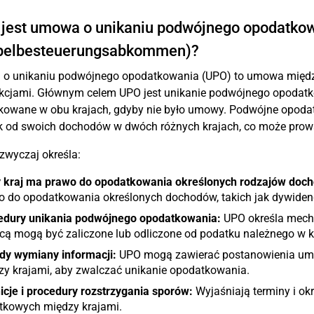
 jest umowa o unikaniu podwójnego opodatko
pelbesteuerungsabkommen)?
o unikaniu podwójnego opodatkowania (UPO) to umowa międ
ykcjami. Głównym celem UPO jest unikanie podwójnego opodat
owane w obu krajach, gdyby nie było umowy. Podwójne opodat
k od swoich dochodów w dwóch różnych krajach, co może prowa
wyczaj określa:
y kraj ma prawo do opodatkowania określonych rodzajów doc
 do opodatkowania określonych dochodów, takich jak dywidendy,
edury unikania podwójnego opodatkowania:
UPO określa mecha
cą mogą być zaliczone lub odliczone od podatku należnego w k
dy wymiany informacji:
UPO mogą zawierać postanowienia umo
zy krajami, aby zwalczać unikanie opodatkowania.
icje i procedury rozstrzygania sporów:
Wyjaśniają terminy i ok
tkowych między krajami.