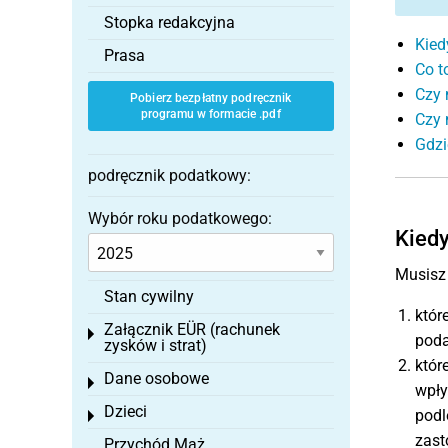
Stopka redakcyjna
Kied
Prasa
Co t
Czy 
Pobierz bezpłatny podręcznik
programu w formacie .pdf
Czy 
Gdzi
podręcznik podatkowy:
Wybór roku podatkowego:
Kiedy
Musisz 
Stan cywilny
któr
Załącznik EÜR (rachunek
Toggle menu
poda
zysków i strat)
któr
Dane osobowe
Toggle menu
wpły
Dzieci
podl
Toggle menu
zast
Przychód Mąż