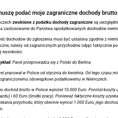
uszę podać moje zagraniczne dochody brutto 
mczech
zwolnione z podatku dochody zagraniczne
są uwzględnia
ma zastosowanie do Państwa opodatkowanych dochodów niemiec
ść dochodów do zgłoszenia musi być ustalona zgodnie z nie
czne, należy od zagranicznych przychodów odjąć faktycznie po
j wysokości.
ykład:
Pavel przeprowadza się z Polski do Berlina
el pracował w Polsce od stycznia do kwietnia. Od tego czasu mie
eograniczonemu obowiązkowi podatkowemu w Niemczech.
o dochód brutto w Polsce wyniósł 10.000 Euro. Poniósł koszty 
azdu) i 60 Euro (środki pracy). Ponieważ faktyczne koszty uzysk
skania przychodu, który obecnie wynosi 1.000 Euro, jego doch
o.