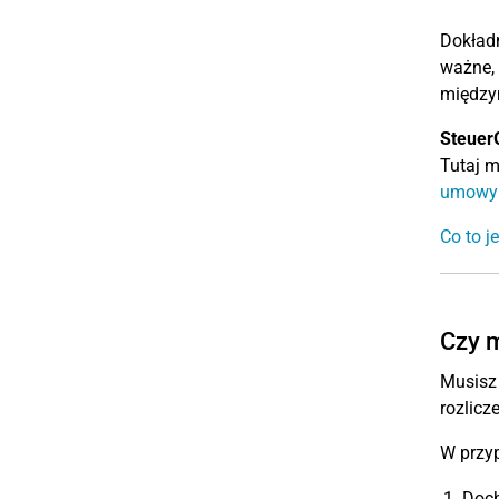
Dokładn
ważne, 
międzyn
Steuer
Tutaj 
umowy 
Co to 
Czy m
Musisz
rozlicz
W przyp
Doch