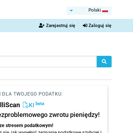
Polski
Zarejestruj się
Zaloguj się
I DLA TWOJEGO PODATKU:
beta
elliScan
KI
ezproblemowego zwrotu pieniędzy!
 ze stresem podatkowym!
 się, jak wypełnić zeznanie podatkowe szybciej i