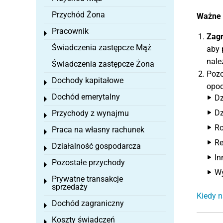
Przychód Żona
Ważne 
Pracownik
Toggle menu
Zagr
Świadczenia zastępcze Mąż
aby 
nale
Świadczenia zastępcze Żona
Pozo
Dochody kapitałowe
Toggle menu
opod
Dochód emerytalny
Dz
Toggle menu
Dz
Przychody z wynajmu
Toggle menu
Ro
Praca na własny rachunek
Toggle menu
Re
Działalność gospodarcza
Toggle menu
In
Pozostałe przychody
Toggle menu
Wy
Prywatne transakcje
Toggle menu
sprzedaży
Kiedy n
Dochód zagraniczny
Toggle menu
Koszty świadczeń
Toggle menu