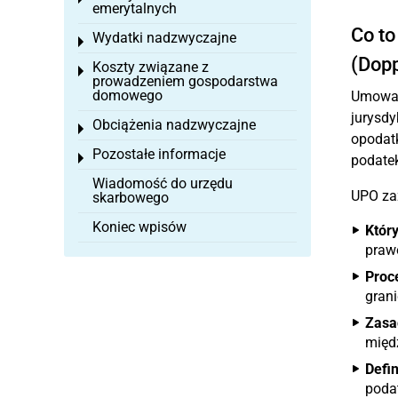
emerytalnych
Co to
Wydatki nadzwyczajne
Toggle menu
(Dop
Koszty związane z
Toggle menu
prowadzeniem gospodarstwa
domowego
Umowa 
jurysd
Obciążenia nadzwyczajne
Toggle menu
opodatk
Pozostałe informacje
Toggle menu
podate
Wiadomość do urzędu
UPO zaz
skarbowego
Koniec wpisów
Któr
prawo
Proc
grani
Zasa
międ
Defin
poda