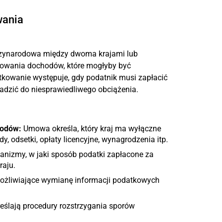
wania
zynarodowa między dwoma krajami lub
kowania dochodów, które mogłyby być
kowanie występuje, gdy podatnik musi zapłacić
dzić do niesprawiedliwego obciążenia.
hodów:
Umowa określa, który kraj ma wyłączne
 odsetki, opłaty licencyjne, wynagrodzenia itp.
nizmy, w jaki sposób podatki zapłacone za
raju.
żliwiające wymianę informacji podatkowych
reślają procedury rozstrzygania sporów