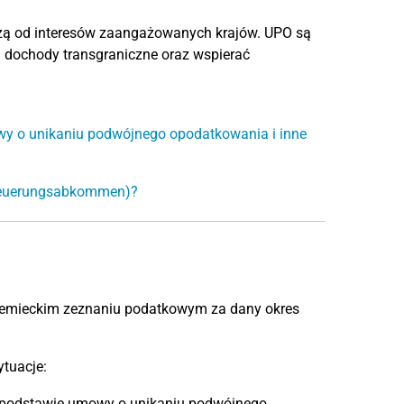
eżą od interesów zaangażowanych krajów. UPO są
h dochody transgraniczne oraz wspierać
y o unikaniu podwójnego opodatkowania i inne
steuerungsabkommen)?
 niemieckim zeznaniu podatkowym za dany okres
tuacje:
 podstawie umowy o unikaniu podwójnego