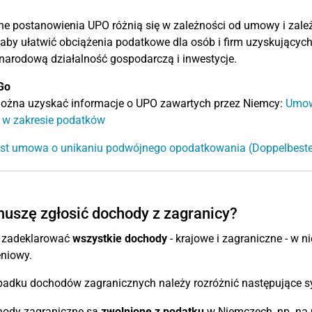
e postanowienia UPO różnią się w zależności od umowy i zal
aby ułatwić obciążenia podatkowe dla osób i firm uzyskującyc
arodową działalność gospodarczą i inwestycje.
Go
można uzyskać informacje o UPO zawartych przez Niemcy:
Umow
w zakresie podatków
jest umowa o unikaniu podwójnego opodatkowania (Doppelbe
uszę zgłosić dochody z zagranicy?
 zadeklarować
wszystkie dochody
- krajowe i zagraniczne - w
eniowy.
adku dochodów zagranicznych należy rozróżnić następujące sy
ody zagraniczne są
zwolnione z podatku
w Niemczech, np. na