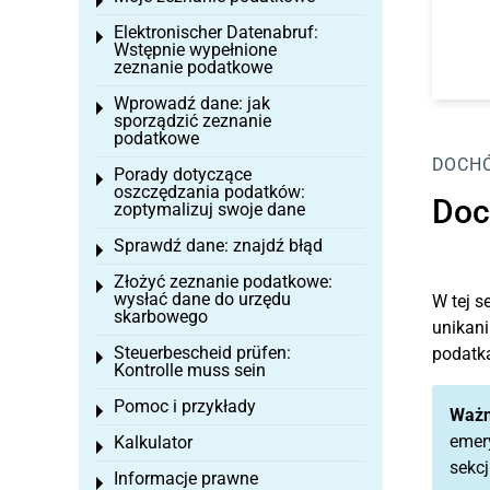
Toggle menu
Elektronischer Datenabruf:
Toggle menu
Wstępnie wypełnione
zeznanie podatkowe
Wprowadź dane: jak
Toggle menu
sporządzić zeznanie
podatkowe
DOCHÓ
Porady dotyczące
Toggle menu
oszczędzania podatków:
Doc
zoptymalizuj swoje dane
Sprawdź dane: znajdź błąd
Toggle menu
Złożyć zeznanie podatkowe:
Toggle menu
wysłać dane do urzędu
W tej s
skarbowego
unikani
Steuerbescheid prüfen:
podatka
Toggle menu
Kontrolle muss sein
Pomoc i przykłady
Toggle menu
Ważn
emery
Kalkulator
Toggle menu
sekc
Informacje prawne
Toggle menu