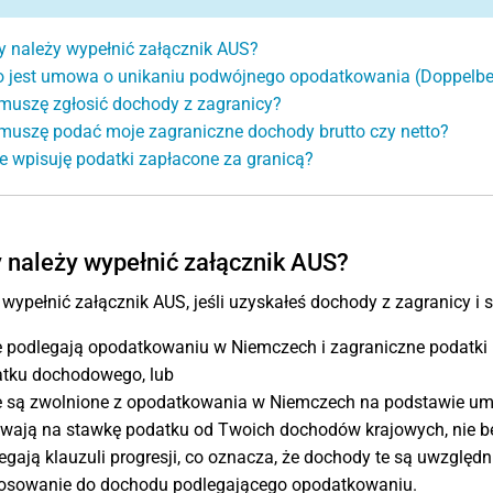
y należy wypełnić załącznik AUS?
o jest umowa o unikaniu podwójnego opodatkowania (Doppel
muszę zgłosić dochody z zagranicy?
muszę podać moje zagraniczne dochody brutto czy netto?
e wpisuję podatki zapłacone za granicą?
 należy wypełnić załącznik AUS?
wypełnić załącznik AUS, jeśli uzyskałeś dochody z zagranicy i 
e podlegają opodatkowaniu w Niemczech i zagraniczne podatki 
tku dochodowego, lub
e są zwolnione z opodatkowania w Niemczech na podstawie um
wają na stawkę podatku od Twoich dochodów krajowych, nie b
egają klauzuli progresji, co oznacza, że dochody te są uwzględ
osowanie do dochodu podlegającego opodatkowaniu.