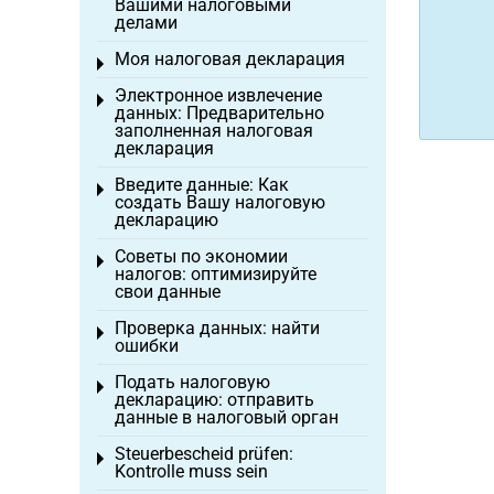
Вашими налоговыми
делами
Моя налоговая декларация
Toggle menu
Электронное извлечение
Toggle menu
данных: Предварительно
заполненная налоговая
декларация
Введите данные: Как
Toggle menu
создать Вашу налоговую
декларацию
Советы по экономии
Toggle menu
налогов: оптимизируйте
свои данные
Проверка данных: найти
Toggle menu
ошибки
Подать налоговую
Toggle menu
декларацию: отправить
данные в налоговый орган
Steuerbescheid prüfen:
Toggle menu
Kontrolle muss sein