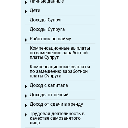
Личные данные
Toggle menu
Дети
Toggle menu
Доходы Супруг
Доходы Супруга
Работник по найму
Toggle menu
Компенсационные выплаты
по замещению заработной
платы Супруг
Компенсационные выплаты
по замещению заработной
платы Супруга
Доход с капитала
Toggle menu
Доходы от пенсий
Toggle menu
Доход от сдачи в аренду
Toggle menu
Трудовая деятельность в
Toggle menu
качестве самозанятого
лица