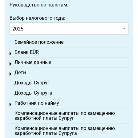
Руководство по налогам:
Выбор налогового года:
Семейное положение
Бланк EÜR
Toggle menu
Личные данные
Toggle menu
Дети
Toggle menu
Доходы Супруг
Доходы Супруга
Работник по найму
Toggle menu
Компенсационные выплаты по замещению
заработной платы Супруг
Компенсационные выплаты по замещению
заработной платы Супруга