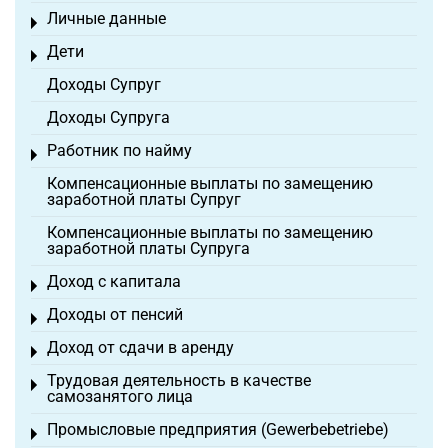
Личные данные
Toggle menu
Дети
Toggle menu
Доходы Супруг
Доходы Супруга
Работник по найму
Toggle menu
Компенсационные выплаты по замещению
заработной платы Супруг
Компенсационные выплаты по замещению
заработной платы Супруга
Доход с капитала
Toggle menu
Доходы от пенсий
Toggle menu
Доход от сдачи в аренду
Toggle menu
Трудовая деятельность в качестве
Toggle menu
самозанятого лица
Промысловые предприятия (Gewerbebetriebe)
Toggle menu