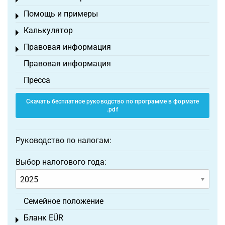
Toggle menu
Помощь и примеры
Toggle menu
Калькулятор
Toggle menu
Правовая информация
Toggle menu
Правовая информация
Пресса
Скачать бесплатное руководство по программе в формате
.pdf
Руководство по налогам:
Выбор налогового года:
Семейное положение
Бланк EÜR
Toggle menu