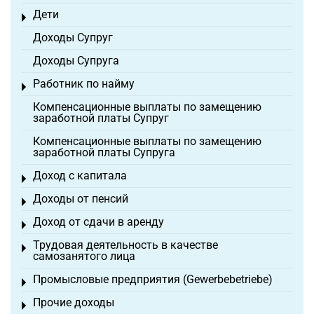
Дети
Toggle menu
Доходы Супруг
Доходы Супруга
Работник по найму
Toggle menu
Компенсационные выплаты по замещению
заработной платы Супруг
Компенсационные выплаты по замещению
заработной платы Супруга
Доход с капитала
Toggle menu
Доходы от пенсий
Toggle menu
Доход от сдачи в аренду
Toggle menu
Трудовая деятельность в качестве
Toggle menu
самозанятого лица
Промысловые предприятия (Gewerbebetriebe)
Toggle menu
Прочие доходы
Toggle menu