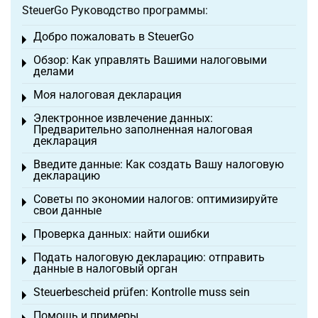
SteuerGo Руководство программы:
Добро пожаловать в SteuerGo
Toggle menu
Обзор: Как управлять Вашими налоговыми
Toggle menu
делами
Моя налоговая декларация
Toggle menu
Электронное извлечение данных:
Toggle menu
Предварительно заполненная налоговая
декларация
Введите данные: Как создать Вашу налоговую
Toggle menu
декларацию
Советы по экономии налогов: оптимизируйте
Toggle menu
свои данные
Проверка данных: найти ошибки
Toggle menu
Подать налоговую декларацию: отправить
Toggle menu
данные в налоговый орган
Steuerbescheid prüfen: Kontrolle muss sein
Toggle menu
Помощь и примеры