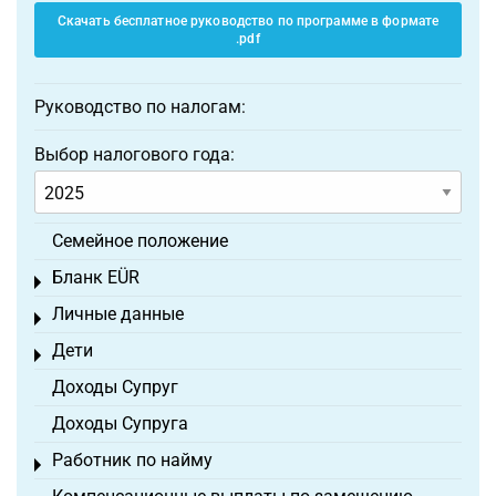
Скачать бесплатное руководство по программе в формате
.pdf
Руководство по налогам:
Выбор налогового года:
Семейное положение
Бланк EÜR
Toggle menu
Личные данные
Toggle menu
Дети
Toggle menu
Доходы Супруг
Доходы Супруга
Работник по найму
Toggle menu