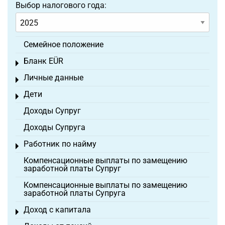
Выбор налогового года:
Семейное положение
Бланк EÜR
Toggle menu
Личные данные
Toggle menu
Дети
Toggle menu
Доходы Супруг
Доходы Супруга
Работник по найму
Toggle menu
Компенсационные выплаты по замещению
заработной платы Супруг
Компенсационные выплаты по замещению
заработной платы Супруга
Доход с капитала
Toggle menu