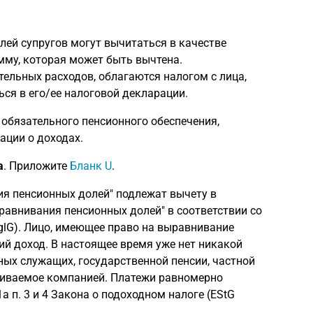
ей супругов могут вычитаться в качестве
мму, которая может быть вычтена.
ельных расходов, облагаются налогом с лица,
ся в его/ее налоговой декларации.
обязательного пенсионного обеспечения,
ации о доходах.
а
. Приложите
Бланк U
.
ия пенсионных долей" подлежат вычету в
равнивания пенсионных долей" в соответствии со
sglG). Лицо, имеющее право на выравнивание
ий доход. В настоящее время уже нет никакой
ных служащих, государственной пенсии, частной
ачиваемое компанией. Платежи равномерно
а п. 3 и 4 Закона о подоходном налоге (EStG