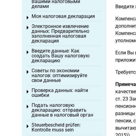
Вашими налоговыми
делами
Введите
Моя налоговая декларация
Toggle menu
Компенса
дополнит
Электронное извлечение
Toggle menu
данных: Предварительно
Компенса
заполненная налоговая
уполномо
декларация
Введите данные: Как
Toggle menu
Если Вы 
создать Вашу налоговую
приложит
декларацию
Советы по экономии
Требует
Toggle menu
налогов: оптимизируйте
свои данные
Примеча
Проверка данных: найти
качестве
Toggle menu
ошибки
ст. 23 З
Подать налоговую
пенсионн
Toggle menu
декларацию: отправить
разницы 
данные в налоговый орган
пенсии, 
Steuerbescheid prüfen:
Toggle menu
вычитают
Kontrolle muss sein
2015)).