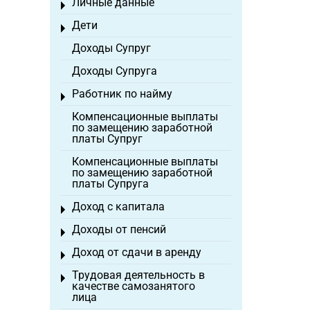
Личные данные
Toggle menu
Дети
Toggle menu
Доходы Супруг
Доходы Супруга
Работник по найму
Toggle menu
Компенсационные выплаты
по замещению заработной
платы Супруг
Компенсационные выплаты
по замещению заработной
платы Супруга
Доход с капитала
Toggle menu
Доходы от пенсий
Toggle menu
Доход от сдачи в аренду
Toggle menu
Трудовая деятельность в
Toggle menu
качестве самозанятого
лица