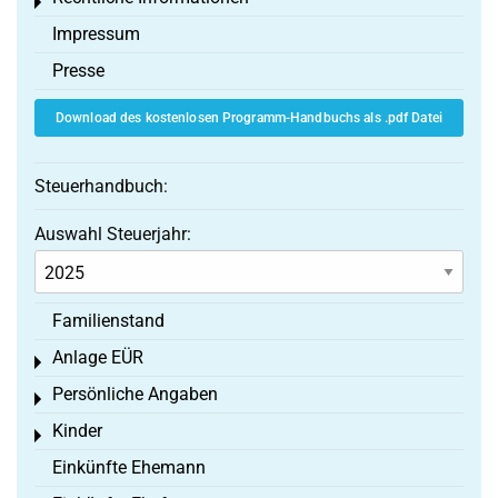
Toggle menu
Impressum
Presse
Download des kostenlosen Programm-Handbuchs als .pdf Datei
Steuerhandbuch:
Auswahl Steuerjahr:
Familienstand
Anlage EÜR
Toggle menu
Persönliche Angaben
Toggle menu
Kinder
Toggle menu
Einkünfte Ehemann