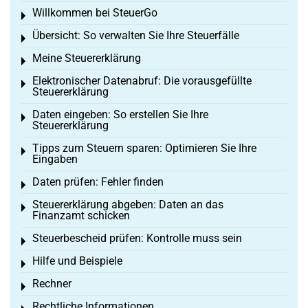
Willkommen bei SteuerGo
Toggle menu
Übersicht: So verwalten Sie Ihre Steuerfälle
Toggle menu
Meine Steuererklärung
Toggle menu
Elektronischer Datenabruf: Die vorausgefüllte
Toggle menu
Steuererklärung
Daten eingeben: So erstellen Sie Ihre
Toggle menu
Steuererklärung
Tipps zum Steuern sparen: Optimieren Sie Ihre
Toggle menu
Eingaben
Daten prüfen: Fehler finden
Toggle menu
Steuererklärung abgeben: Daten an das
Toggle menu
Finanzamt schicken
Steuerbescheid prüfen: Kontrolle muss sein
Toggle menu
Hilfe und Beispiele
Toggle menu
Rechner
Toggle menu
Rechtliche Informationen