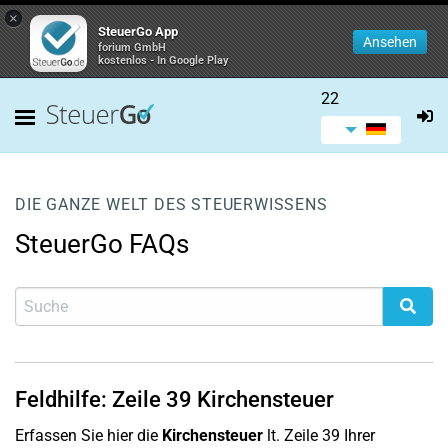
×
SteuerGo App
Ansehen
forium GmbH
kostenlos - In Google Play
22
DIE GANZE WELT DES STEUERWISSENS
SteuerGo FAQs
Feldhilfe:
Zeile 39
Kirchensteuer
Erfassen Sie hier die
Kirchensteuer
lt. Zeile 39 Ihrer