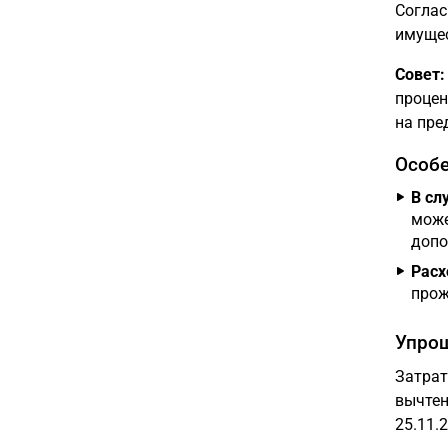
Согла
имущес
Совет:
процен
на пре
Особе
В сл
може
допо
Расх
прож
Упрощ
Затрат
вычтен
25.11.2