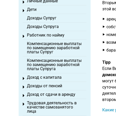
Личные данные
Toggle menu
Вторым
этой в
Дети
Toggle menu
Доходы Супруг
арен
Доходы Супруга
собс
номе
Работник по найму
Toggle menu
возм
Компенсационные выплаты
по замещению заработной
бара
платы Супруг
Компенсационные выплаты
Tipp
по замещению заработной
Если 
платы Супруга
домохо
Доход с капитала
Toggle menu
могут 
Доходы от пенсий
суточн
Toggle menu
деятел
Доход от сдачи в аренду
Toggle menu
втором
Трудовая деятельность в
Toggle menu
качестве самозанятого
Какие 
лица