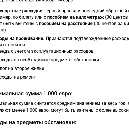
спортные расходы:
Первый проезд и последний обратный 
имер, по билету или с
пособием на километраж
(30 центов
т быть вычтены с
пособием на расстояние
(30 центов за к
ов).
оды на проживание:
Признаются подтвержденные расход
м относятся:
енда с учетом эксплуатационных расходов
сходы на необходимые предметы обстановки
лог на второе жилье
сходы на ремонт
мальная сумма 1.000 евро:
альная сумма считается средним значением за весь год.
ляют менее 1.000 евро, могут быть зачтены с более высок
ды на предметы обстановки: