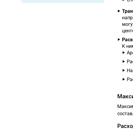
Тран
напр
могу
цент
Расх
К ни
Ар
Ра
На
Ра
Макси
Максим
состав
Расхо