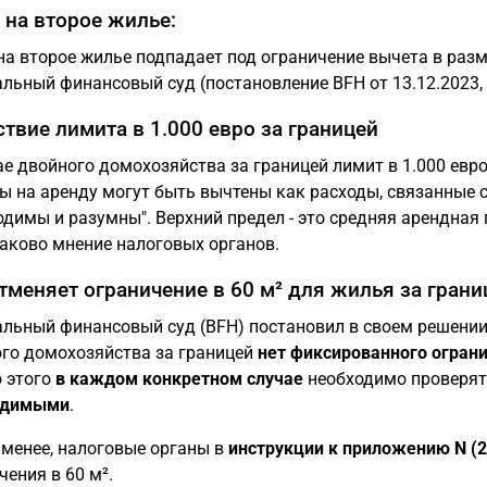
 на второе жилье:
на второе жилье подпадает под ограничение вычета в разме
льный финансовый суд (постановление BFH от 13.12.2023, V
ствие лимита в 1.000 евро за границей
ае двойного домохозяйства за границей лимит в 1.000 евр
ы на аренду могут быть вычтены как расходы, связанные 
одимы и разумны". Верхний предел - это средняя арендная
таково мнение налоговых органов.
тменяет ограничение в 60 м² для жилья за грани
льный финансовый суд (BFH) постановил в своем решении
го домохозяйства за границей
нет фиксированного огран
 этого
в каждом конкретном случае
необходимо проверять
одимыми
.
 менее, налоговые органы в
инструкции к приложению N (2
чения в 60 м².