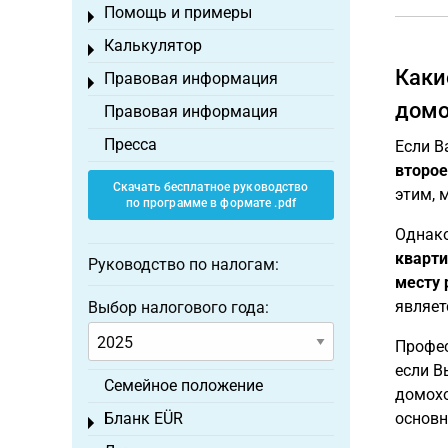
Помощь и примеры
Toggle menu
Калькулятор
Toggle menu
Каки
Правовая информация
Toggle menu
домо
Правовая информация
Пресса
Если 
второе
Скачать бесплатное руководство
этим, 
по программе в формате .pdf
Однако
кварти
Руководство по налогам:
месту 
являе
Выбор налогового года:
Профес
если В
Семейное положение
домохо
Бланк EÜR
основн
Toggle menu