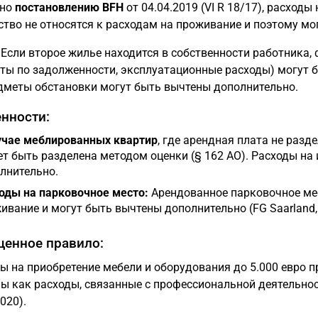
сно
постановлению BFH
от 04.04.2019 (VI R 18/17), расход
тво не относятся к расходам на проживание и поэтому м
Если второе жилье находится в собственности работника, 
ты по задолженности, эксплуатационные расходы) могут б
дметы обстановки могут быть вычтены дополнительно.
нности:
учае меблированных квартир
, где арендная плата не разд
т быть разделена методом оценки (§ 162 AO). Расходы на
лнительно.
оды на парковочное место:
Арендованное парковочное мес
ивание и могут быть вычтены дополнительно (FG Saarland, 2
енное правило:
ы на приобретение мебели и оборудования до 5.000 евро 
ы как расходы, связанные с профессиональной деятельнос
020).