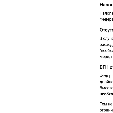
Налог
Налог 
Федера
Отсут
В случ
расход
"необх
мере, 
BFH о
Федера
двойно
Вместо
необх
Тем не
ограни