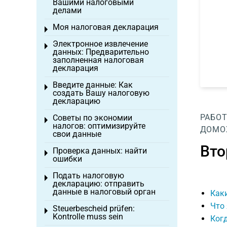
Вашими налоговыми
делами
Моя налоговая декларация
Toggle menu
Электронное извлечение
Toggle menu
данных: Предварительно
заполненная налоговая
декларация
Введите данные: Как
Toggle menu
создать Вашу налоговую
декларацию
РАБОТ
Советы по экономии
Toggle menu
налогов: оптимизируйте
ДОМО
свои данные
Вто
Проверка данных: найти
Toggle menu
ошибки
Подать налоговую
Toggle menu
декларацию: отправить
данные в налоговый орган
Каки
Что 
Steuerbescheid prüfen:
Toggle menu
Kontrolle muss sein
Когд