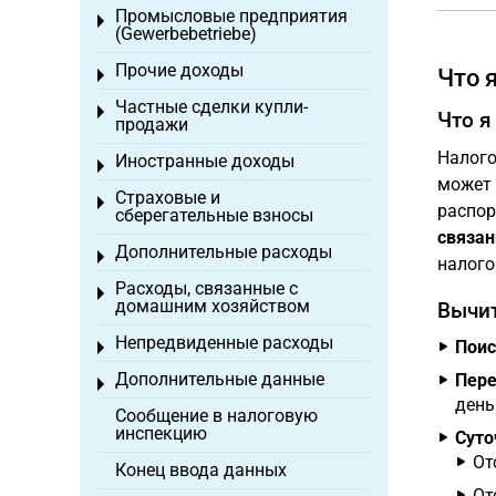
Промысловые предприятия
Toggle menu
(Gewerbebetriebe)
Прочие доходы
Что 
Toggle menu
Частные сделки купли-
Toggle menu
Что я
продажи
Налого
Иностранные доходы
Toggle menu
может 
Страховые и
Toggle menu
распор
сберегательные взносы
связан
Дополнительные расходы
Toggle menu
налого
Расходы, связанные с
Toggle menu
домашним хозяйством
Вычит
Непредвиденные расходы
Поис
Toggle menu
Дополнительные данные
Пере
Toggle menu
день
Сообщение в налоговую
инспекцию
Суто
От
Конец ввода данных
От