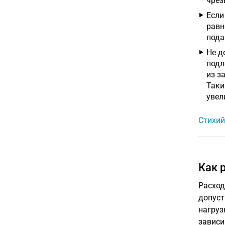
чрез
Если
равн
подар
Не д
подл
из з
Таки
увел
Стихий
Как 
Расход
допуст
нагруз
зависи