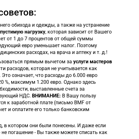
советов:
его обихода и одежды, а также на устранение
пустимую нагрузку
, которая зависит от Вашего
яет от 1 до 7 процентов от общей суммы
ледующий евро уменьшает налог. Поэтому
цинских расходах, на врача и аптеку и т. д.!
льзоваться прямым вычетом за
услуги мастеров
сти расходов, которая не учитывается как
Это означает, что расходы до 6.000 евро
0 %, максимум 1.200 евро. Однако здесь
обходимости, выставленные счета за
твующий НДС.
ВНИМАНИЕ:
В Вашу пользу
тся к заработной плате (письмо BMF от
 счет и оплатите его только банковским
д, в котором они были понесены. И даже если
о не погашение - Вы также можете списать как