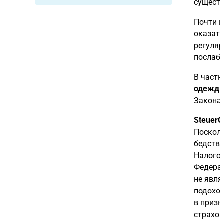
сущест
Почти 
оказат
регуля
послаб
В част
одежды
Закона
Steuer
Поскол
бедств
Налого
Федера
не явл
подохо
в приз
страхо