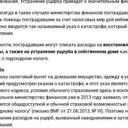
вования. Устранение ущерба приведет к значительным фи
всегда в таких случаях министерства финансов пострада
ь помощь пострадавшим за счет налоговых мер для избеж
рно вводится так называемый указ о катастрофе, который
ления.
ности, пострадавшие могут списать расходы на
восстановл
, а также на устранение ущерба в собственном доме
как
 о подоходном налоге.
Go
ьку налоговый вычет на домашнее имущество, одежду и у
ий предусмотрен указом о катастрофе, и этот указ являетс
вого кодекса, условие обычного страхования здесь в иск
льное министерство финансов уже в 2013 году заявило, ч
яется общедоступной и обычной страховой возможностью в
дному налогу" (письмо BMF от 21.06.2013, № VI). Поэтому
нании расходов на ущерб, вызванный наводнениями и затоп
вания.