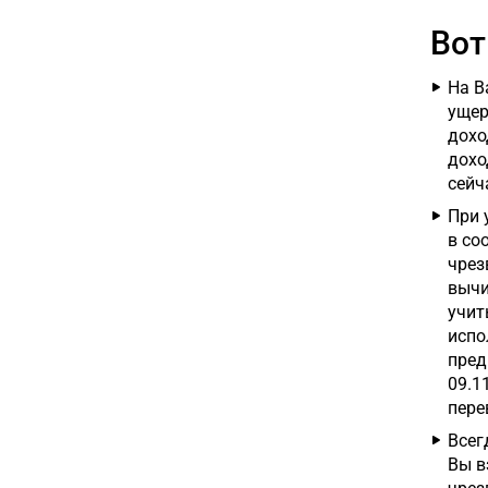
Вот
На В
ущер
дохо
дохо
сейч
При 
в со
чрез
вычи
учит
испо
пред
09.1
пере
Всег
Вы в