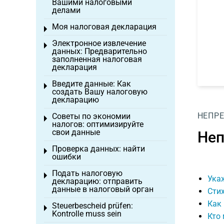
Вашими налоговыми
делами
Моя налоговая декларация
Toggle menu
Электронное извлечение
Toggle menu
данных: Предварительно
заполненная налоговая
декларация
Введите данные: Как
Toggle menu
создать Вашу налоговую
декларацию
НЕПР
Советы по экономии
Toggle menu
налогов: оптимизируйте
свои данные
Неп
Проверка данных: найти
Toggle menu
ошибки
Подать налоговую
Toggle menu
Укаж
декларацию: отправить
данные в налоговый орган
Сти
Как
Steuerbescheid prüfen:
Toggle menu
Kontrolle muss sein
Кто