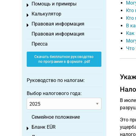
Могу
Помощь и примеры
Toggle menu
Кто
Калькулятор
Toggle menu
Кто
Правовая информация
Toggle menu
В ка
Как
Правовая информация
Могу
Пресса
Что
Скачать бесплатное руководство
по программе в формате .pdf
Укаж
Руководство по налогам:
Нало
Выбор налогового года:
В июле
разруш
Семейное положение
Это пр
Бланк EÜR
ущерба
Toggle menu
налого