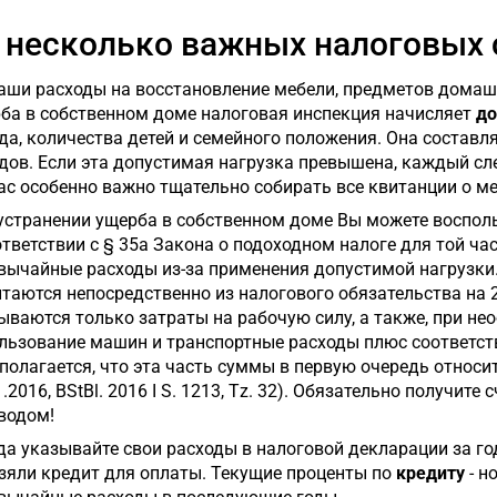
 несколько важных налоговых 
аши расходы на восстановление мебели, предметов домашн
ба в собственном доме налоговая инспекция начисляет
до
да, количества детей и семейного положения. Она составл
дов. Если эта допустимая нагрузка превышена, каждый с
ас особенно важно тщательно собирать все квитанции о меди
устранении ущерба в собственном доме Вы можете воспо
ответствии с § 35a Закона о подоходном налоге для той ча
вычайные расходы из-за применения допустимой нагрузки. 
таются непосредственно из налогового обязательства на 2
ываются только затраты на рабочую силу, а также, при не
льзование машин и транспортные расходы плюс соответс
полагается, что эта часть суммы в первую очередь относи
1.2016, BStBl. 2016 I S. 1213, Tz. 32). Обязательно получите
водом!
да указывайте свои расходы в налоговой декларации за го
зяли кредит для оплаты. Текущие проценты по
кредиту
- н