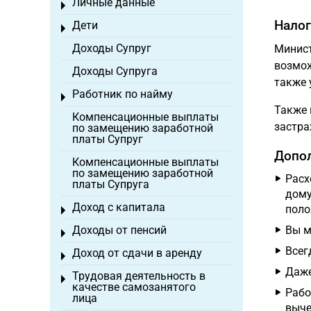
Личные данные
Toggle menu
Налог
Дети
Toggle menu
Доходы Супруг
Минист
возмож
Доходы Супруга
также 
Работник по найму
Toggle menu
Также 
Компенсационные выплаты
застра
по замещению заработной
платы Супруг
Допол
Компенсационные выплаты
по замещению заработной
Расх
платы Супруга
дому
Доход с капитала
поло
Toggle menu
Доходы от пенсий
Вы м
Toggle menu
Всег
Доход от сдачи в аренду
Toggle menu
Даже
Трудовая деятельность в
Toggle menu
качестве самозанятого
Рабо
лица
выче