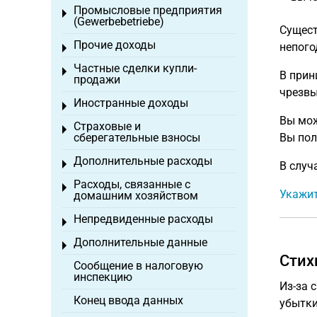
Промысловые предприятия
Toggle menu
(Gewerbebetriebe)
Сущест
Прочие доходы
непого
Toggle menu
Частные сделки купли-
Toggle menu
В прин
продажи
чрезвы
Иностранные доходы
Toggle menu
Вы мож
Страховые и
Toggle menu
сберегательные взносы
Вы пол
Дополнительные расходы
Toggle menu
В случ
Расходы, связанные с
Toggle menu
Укажит
домашним хозяйством
Непредвиденные расходы
Toggle menu
Дополнительные данные
Toggle menu
Стих
Сообщение в налоговую
инспекцию
Из-за 
Конец ввода данных
убытки