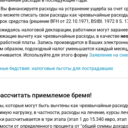
вычайные расходы в последующие годы.
 Вы финансируете расходы на устранение ущерба за счет с
о можете списать свои расходы как чрезвычайные расходы
ок средства (решение BFH от 22.10.1971, BStBl. 1972 II S. 1
ожидаясь налоговой декларации, работники могут заранее
ежащие вычету как чрезвычайные расходы, в качестве
не
аработной платы. Запись производится в Ваших электронны
м образом, подоходный налог уменьшается каждый месяц, 
ичивается. Используйте для этого форму
Заявление на сни
ные бедствия: налоговые льготы для пострадавших
рассчитать приемлемое бремя!
ы, которые могут быть вычтены как чрезвычайные расход
имую нагрузку, в частности, расходы на лечение, курсы ле
ки рассчитывается в три этапа (этап 1 до 15.340 евро, этап 
мости от определенного процента от "общей суммы доходов"