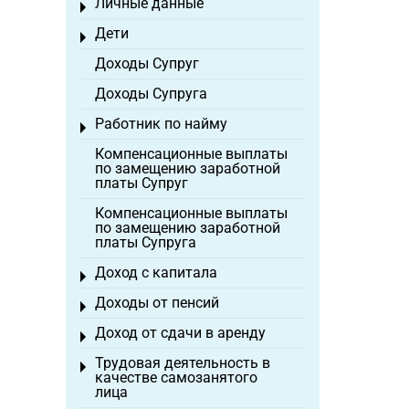
Личные данные
Toggle menu
Дети
Toggle menu
Доходы Супруг
Доходы Супруга
Работник по найму
Toggle menu
Компенсационные выплаты
по замещению заработной
платы Супруг
Компенсационные выплаты
по замещению заработной
платы Супруга
Доход с капитала
Toggle menu
Доходы от пенсий
Toggle menu
Доход от сдачи в аренду
Toggle menu
Трудовая деятельность в
Toggle menu
качестве самозанятого
лица