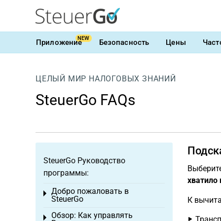
NEW
Приложение
Безопасность
Цены
Част
ЦЕЛЫЙ МИР НАЛОГОВЫХ ЗНАНИЙ
SteuerGo FAQs
Подска
SteuerGo Руководство
Выберите
программы:
хватило 
Добро пожаловать в
Toggle menu
SteuerGo
К вычита
Обзор: Как управлять
Toggle menu
Трансп