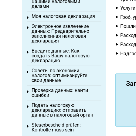
Вашими налоговыми
делами
Услуги
Моя налоговая декларация
Гроб, 
Toggle menu
Электронное извлечение
Пошлин
Toggle menu
данных: Предварительно
Расход
заполненная налоговая
декларация
Расход
Введите данные: Как
Toggle menu
Надгро
создать Вашу налоговую
декларацию
Советы по экономии
Toggle menu
налогов: оптимизируйте
свои данные
За
Проверка данных: найти
Toggle menu
ошибки
Подать налоговую
Toggle menu
декларацию: отправить
данные в налоговый орган
Steuerbescheid prüfen:
Toggle menu
Kontrolle muss sein