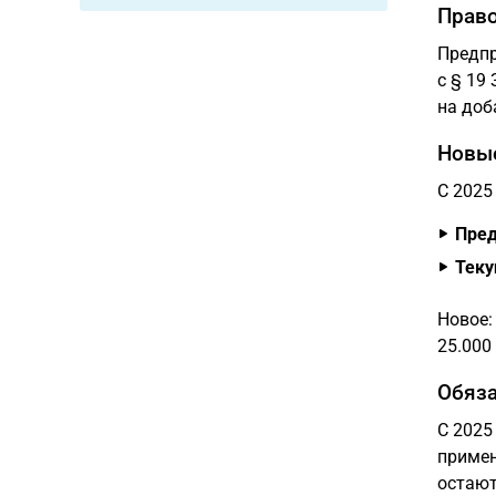
Право
Предпр
с § 19
на доб
Новые
С 2025
Пред
Теку
Новое:
25.000
Обяза
С 2025
примен
остают