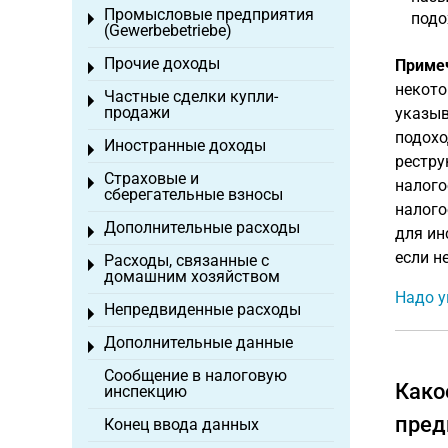
Промысловые предприятия
подо
Toggle menu
(Gewerbebetriebe)
Прочие доходы
Приме
Toggle menu
некото
Частные сделки купли-
Toggle menu
продажи
указыв
подохо
Иностранные доходы
Toggle menu
рестру
Страховые и
Toggle menu
налого
сберегательные взносы
налого
Дополнительные расходы
Toggle menu
для ин
если н
Расходы, связанные с
Toggle menu
домашним хозяйством
Надо у
Непредвиденные расходы
Toggle menu
Дополнительные данные
Toggle menu
Сообщение в налоговую
Како
инспекцию
пред
Конец ввода данных