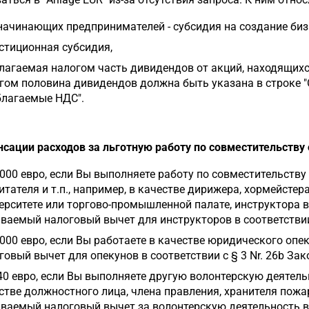
начинающих предпринимателей - субсидия на создание биз
стиционная субсидия,
лагаемая налогом часть дивидендов от акций, находящихс
гом половина дивидендов должна быть указана в строке 
благаемые НДС".
сации расходов за льготную работу по совместительству
.000 евро, если Вы выполняете работу по совместительству
итателя и т.п., например, в качестве дирижера, хормейстер
ерситете или торгово-промышленной палате, инструктора в
ваемый налоговый вычет для инструкторов в соответствии с
.000 евро, если Вы работаете в качестве юридического опе
говый вычет для опекунов в соответствии с § 3 Nr. 26b Зак
40 евро, если Вы выполняете другую волонтерскую деятель
стве должностного лица, члена правления, хранителя пожа
ваемый налоговый вычет за волонтерскую деятельность в с