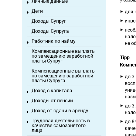
Личные данные
Toggle menu
Дети
для 
Toggle menu
инве
Доходы Супруг
необ
Доходы Супруга
нало
Работник по найму
Toggle menu
не о
Компенсационные выплаты
по замещению заработной
Tipp
платы Супруг
Компен
Компенсационные выплаты
по замещению заработной
до 3
платы Супруга
восп
унив
Доход с капитала
Toggle menu
назы
Доходы от пенсий
Toggle menu
до 3
Доход от сдачи в аренду
Toggle menu
нало
Трудовая деятельность в
до 8
Toggle menu
качестве самозанятого
каче
лица
назы