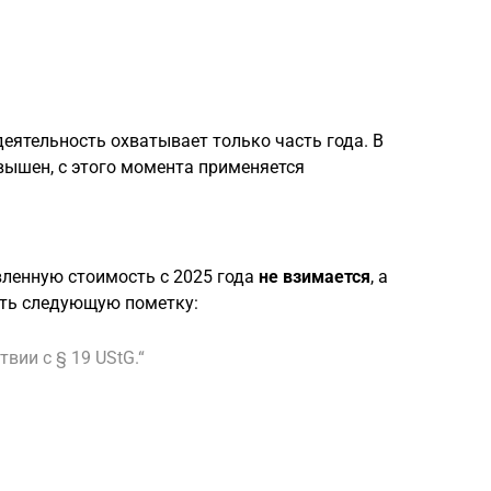
деятельность охватывает только часть года. В
евышен, с этого момента применяется
вленную стоимость с 2025 года
не взимается
, а
ать следующую пометку:
вии с § 19 UStG.“