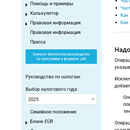
Част
Помощь и примеры
Toggle menu
Част
Калькулятор
Toggle menu
Как
Как
Правовая информация
Toggle menu
Правовая информация
Пресса
Надо
Скачать бесплатное руководство
по программе в формате .pdf
Операц
указыв
Руководство по налогам:
Исключ
добавл
Выбор налогового года:
Оп
по
теч
Семейное положение
Бланк EÜR
Операц
Toggle menu
указыв