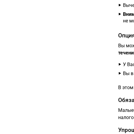
Выче
Вним
не м
Опция
Вы мож
течени
У Ва
Вы в
В этом
Обяза
Малые 
налого
Упрощ