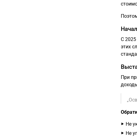
стоимо
Поэтом
Начал
С 2025
этих с
станда
Выста
При пр
доход
„Осв
Обрати
Не у
Не у