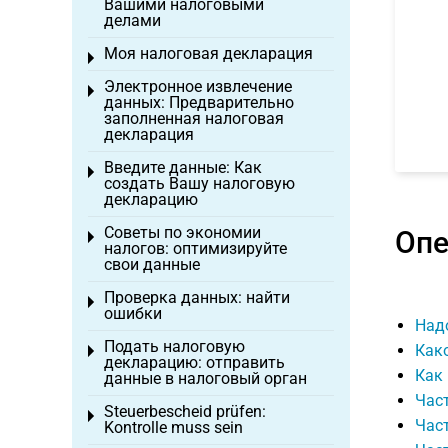
Вашими налоговыми
делами
Моя налоговая декларация
Toggle menu
Электронное извлечение
Toggle menu
данных: Предварительно
заполненная налоговая
декларация
Введите данные: Как
Toggle menu
создать Вашу налоговую
декларацию
Советы по экономии
Опе
Toggle menu
налогов: оптимизируйте
свои данные
Проверка данных: найти
Toggle menu
ошибки
Над
Подать налоговую
Как
Toggle menu
декларацию: отправить
Как
данные в налоговый орган
Час
Steuerbescheid prüfen:
Toggle menu
Част
Kontrolle muss sein