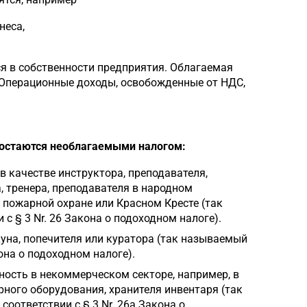
неса,
я в собственности предприятия. Облагаемая
"Операционные доходы, освобожденные от НДС,
 остаются необлагаемыми налогом:
 в качестве инструктора, преподавателя,
а, тренера, преподавателя в народном
 пожарной охране или Красном Кресте (так
 § 3 Nr. 26 Закона о подоходном налоге).
куна, попечителя или куратора (так называемый
она о подоходном налоге).
ность в некоммерческом секторе, например, в
рного оборудования, хранителя инвентаря (так
оответствии с § 3 Nr. 26a Закона о