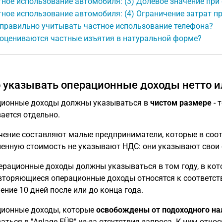
ное использование автомобиля: (3) Долевое значение при
ное использование автомобиля: (4) Ограничение затрат 
 правильно учитывать частное использование телефона?
 оцениваются частные изъятия в натуральной форме?
 указывать операционные доходы нетто и
ионные доходы должны указываться в
чистом размере
- 
ается отдельно.
ение составляют малые предприниматели, которые в соотв
енную стоимость не указывают НДС: они указывают свои 
ерационные доходы должны указываться в том году, в кот
вторяющиеся операционные доходы относятся к соответств
ение 10 дней после или до конца года.
ионные доходы, которые
освобождены от подоходного на
аться в "Anlage EÜR" из-за отсутствия запроса. К ним отно