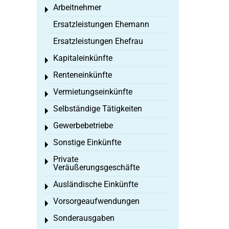
Arbeitnehmer
Toggle menu
Ersatzleistungen Ehemann
Ersatzleistungen Ehefrau
Kapitaleinkünfte
Toggle menu
Renteneinkünfte
Toggle menu
Vermietungseinkünfte
Toggle menu
Selbständige Tätigkeiten
Toggle menu
Gewerbebetriebe
Toggle menu
Sonstige Einkünfte
Toggle menu
Private
Toggle menu
Veräußerungsgeschäfte
Ausländische Einkünfte
Toggle menu
Vorsorgeaufwendungen
Toggle menu
Sonderausgaben
Toggle menu