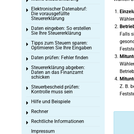
Toggle menu
Elektronischer Datenabruf:
Toggle menu
Einzel
Die vorausgefüllte
Steuererklärung
Wählen
Betrie
Daten eingeben: So erstellen
Toggle menu
Sie Ihre Steuererklärung
Falls 
gesond
Tipps zum Steuern sparen:
Toggle menu
Optimieren Sie Ihre Eingaben
Festste
Mitun
Daten prüfen: Fehler finden
Toggle menu
Wählen
Steuererklärung abgeben:
Toggle menu
Betrieb
Daten an das Finanzamt
schicken
Mitunt
Z. B. 
Steuerbescheid prüfen:
Toggle menu
Kontrolle muss sein
Festst
Hilfe und Beispiele
Toggle menu
Rechner
Toggle menu
Rechtliche Informationen
Toggle menu
Impressum