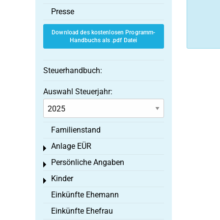
Presse
Download des kostenlosen Programm-
Handbuchs als .pdf Datei
Steuerhandbuch:
Auswahl Steuerjahr:
Familienstand
Anlage EÜR
Toggle menu
Persönliche Angaben
Toggle menu
Kinder
Toggle menu
Einkünfte Ehemann
Einkünfte Ehefrau