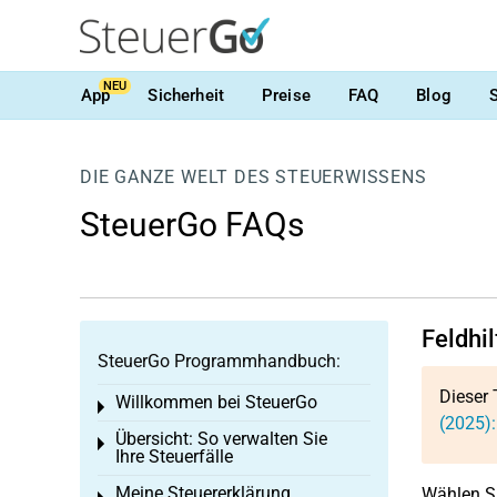
NEU
App
Sicherheit
Preise
FAQ
Blog
DIE GANZE WELT DES STEUERWISSENS
SteuerGo FAQs
Feldhi
SteuerGo Programmhandbuch:
Dieser 
Willkommen bei SteuerGo
Toggle menu
(2025):
Übersicht: So verwalten Sie
Toggle menu
Ihre Steuerfälle
Meine Steuererklärung
Wählen S