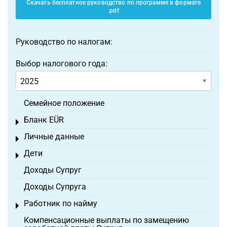
Скачать бесплатное руководство по программе в формате
.pdf
Руководство по налогам:
Выбор налогового года:
Семейное положение
Бланк EÜR
Toggle menu
Личные данные
Toggle menu
Дети
Toggle menu
Доходы Супруг
Доходы Супруга
Работник по найму
Toggle menu
Компенсационные выплаты по замещению