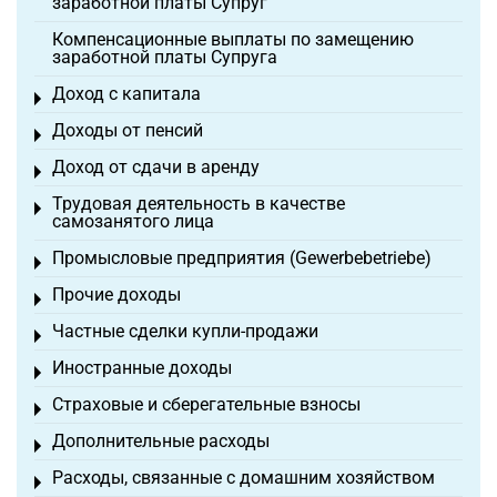
заработной платы Супруг
Компенсационные выплаты по замещению
заработной платы Супруга
Доход с капитала
Toggle menu
Доходы от пенсий
Toggle menu
Доход от сдачи в аренду
Toggle menu
Трудовая деятельность в качестве
Toggle menu
самозанятого лица
Промысловые предприятия (Gewerbebetriebe)
Toggle menu
Прочие доходы
Toggle menu
Частные сделки купли-продажи
Toggle menu
Иностранные доходы
Toggle menu
Страховые и сберегательные взносы
Toggle menu
Дополнительные расходы
Toggle menu
Расходы, связанные с домашним хозяйством
Toggle menu