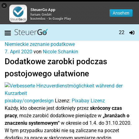
×
SteuerGo App
Ansehen
forium GmbH
kostenlos - In Google Play
22
Niemieckie zeznanie podatkowe
7. April 2020
von
Nicole Schankin
Dodatkowe zarobki podczas
postojowego ułatwione
pixabay/congerdesign
Lizenz:
Pixabay Lizenz
Każdy, kto obecnie jest dotknięty przez
skrócony czas
pracy
, może zarobić dodatkowe pieniądze w
„branżach o
znaczeniu systemowym“
w okresie od 1.4. do 31.10.2020.
W tym przypadku zarobki nie są zaliczane na poczet
dodatku za pracę w skróconym wymiarze godzin