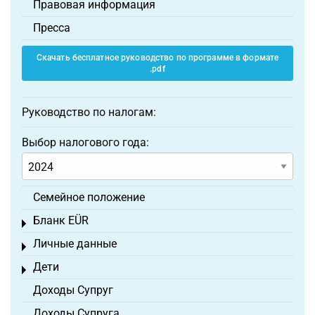
Правовая информация
Пресса
Скачать бесплатное руководство по программе в формате
.pdf
Руководство по налогам:
Выбор налогового года:
Семейное положение
Бланк EÜR
Toggle menu
Личные данные
Toggle menu
Дети
Toggle menu
Доходы Супруг
Доходы Супруга