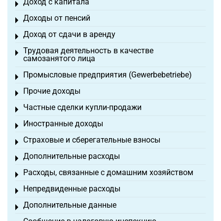
Доход с капитала
Toggle menu
Доходы от пенсий
Toggle menu
Доход от сдачи в аренду
Toggle menu
Трудовая деятельность в качестве
Toggle menu
самозанятого лица
Промысловые предприятия (Gewerbebetriebe)
Toggle menu
Прочие доходы
Toggle menu
Частные сделки купли-продажи
Toggle menu
Иностранные доходы
Toggle menu
Страховые и сберегательные взносы
Toggle menu
Дополнительные расходы
Toggle menu
Расходы, связанные с домашним хозяйством
Toggle menu
Непредвиденные расходы
Toggle menu
Дополнительные данные
Toggle menu