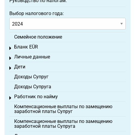
Руководство по налогам:
Выбор налогового года:
Семейное положение
Бланк EÜR
Toggle menu
Личные данные
Toggle menu
Дети
Toggle menu
Доходы Супруг
Доходы Супруга
Работник по найму
Toggle menu
Компенсационные выплаты по замещению
заработной платы Супруг
Компенсационные выплаты по замещению
заработной платы Супруга