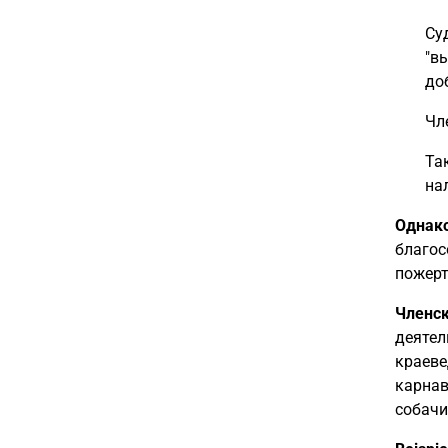
Су
"в
до
Чл
Та
на
Однако
благос
пожерт
Членск
деятел
краеве
карнав
собачи