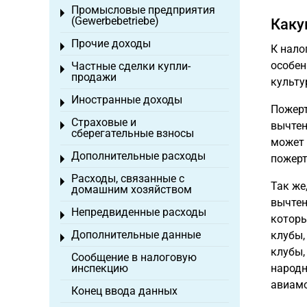
Промысловые предприятия
Toggle menu
(Gewerbebetriebe)
Каку
Прочие доходы
Toggle menu
К нало
особен
Частные сделки купли-
Toggle menu
продажи
культу
Иностранные доходы
Toggle menu
Пожерт
Страховые и
вычтен
Toggle menu
сберегательные взносы
может 
Дополнительные расходы
пожерт
Toggle menu
Расходы, связанные с
Toggle menu
Так же
домашним хозяйством
вычтен
Непредвиденные расходы
Toggle menu
которы
Дополнительные данные
клубы,
Toggle menu
клубы,
Сообщение в налоговую
инспекцию
народн
авиамо
Конец ввода данных