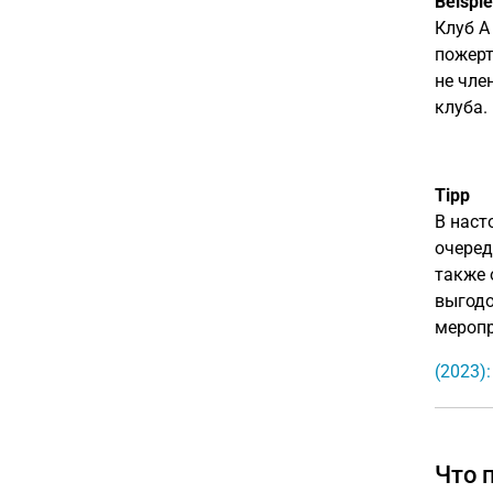
Beispie
Клуб A
пожерт
не чле
клуба.
Tipp
В наст
очеред
также 
выгодо
меропр
(2023)
Что 