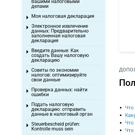
Вашими налоговыми
делами
Моя налоговая декларация
Toggle menu
Электронное извлечение
Toggle menu
данных: Предварительно
заполненная налоговая
декларация
Введите данные: Как
Toggle menu
создать Вашу налоговую
декларацию
ДОПО
Советы по экономии
Toggle menu
налогов: оптимизируйте
свои данные
Пол
Проверка данных: найти
Toggle menu
ошибки
Подать налоговую
Toggle menu
Что 
декларацию: отправить
данные в налоговый орган
Каку
Что 
Steuerbescheid prüfen:
Toggle menu
Kontrolle muss sein
Что