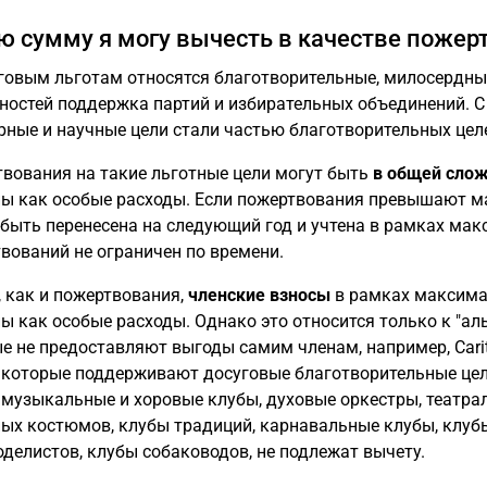
ю сумму я могу вычесть в качестве пожер
говым льготам относятся благотворительные, милосердные
ностей поддержка партий и избирательных объединений. С
рные и научные цели стали частью благотворительных цел
вования на такие льготные цели могут быть
в общей слож
ы как особые расходы. Если пожертвования превышают 
быть перенесена на следующий год и учтена в рамках мак
вований не ограничен по времени.
, как и пожертвования,
членские взносы
в рамках максима
ы как особые расходы. Однако это относится только к "ал
е не предоставляют выгоды самим членам, например, Carita
 которые поддерживают досуговые благотворительные цели
 музыкальные и хоровые клубы, духовые оркестры, театра
ых костюмов, клубы традиций, карнавальные клубы, клубы
делистов, клубы собаководов, не подлежат вычету.