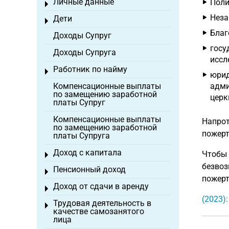
Личные данные
Поли
Toggle menu
Неза
Дети
Toggle menu
Благ
Доходы Супруг
госу
Доходы Супруга
иссл
Работник по найму
Toggle menu
юрид
Компенсационные выплаты
адми
по замещению заработной
церк
платы Супруг
Компенсационные выплаты
Напрот
по замещению заработной
пожерт
платы Супруга
Доход с капитала
Чтобы 
Toggle menu
безвоз
Пенсионный доход
Toggle menu
пожерт
Доход от сдачи в аренду
Toggle menu
(2023)
Трудовая деятельность в
Toggle menu
качестве самозанятого
лица