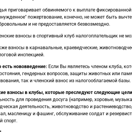
дья приговаривает обвиняемого к выплате фиксированной
ынужденное" пожертвование, конечно, не может быть вычтен
бровольным и не предоставляется безвозмездно.
енские взносы в спортивный клуб налогоплательщик не мо
кже взносы в карнавальные, краеведческие, животноводче
логовой инспекцией.
 есть нововведение:
Если Вы являетесь членом клуба, ко
остояния, гендерных вопросов, защиты животных или памя
вования, так и членский взнос из налогооблагаемой базы.
ие взносы в клубы, которые преследуют следующие цели
ьность для проведения досуга (например, хоровые, музыка
дческая деятельность, животноводство и растениеводство
ал, масленицу и фашинг, обслуживание солдат и резервис
й спорт.