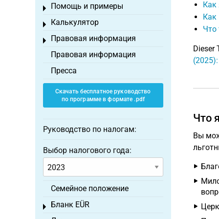
Как
Помощь и примеры
Toggle menu
Как 
Калькулятор
Toggle menu
Что 
Правовая информация
Toggle menu
Dieser 
Правовая информация
(2025)
Пресса
Скачать бесплатное руководство
по программе в формате .pdf
Что 
Руководство по налогам:
Вы мож
льготн
Выбор налогового года:
Благ
Мило
Семейное положение
вопр
Бланк EÜR
Церк
Toggle menu