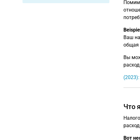
Помимо
отноше
потреб
Beispie
Ваш на
общая 
Вы мож
расход
(2023)
Что 
Налого
расход
Вот не