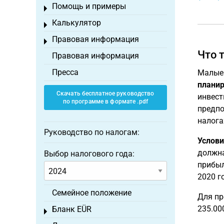
Помощь и примеры
Toggle menu
Калькулятор
Toggle menu
Правовая информация
Toggle menu
Что 
Правовая информация
Пресса
Малые 
планир
Скачать бесплатное руководство
инвест
по программе в формате .pdf
предпо
налога
Руководство по налогам:
Услови
должна
Выбор налогового года:
прибыл
2020 г
Семейное положение
Для пр
235.000
Бланк EÜR
Toggle menu