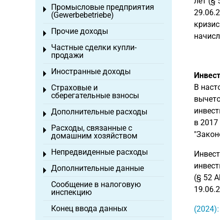
лет (§
Промысловые предприятия
Toggle menu
29.06.
(Gewerbebetriebe)
кризис
Прочие доходы
Toggle menu
начисл
Частные сделки купли-
Toggle menu
продажи
Иностранные доходы
Toggle menu
Инвест
В наст
Страховые и
Toggle menu
сберегательные взносы
вычето
инвест
Дополнительные расходы
Toggle menu
в 2017
Расходы, связанные с
Toggle menu
"Закон
домашним хозяйством
Непредвиденные расходы
Инвест
Toggle menu
инвест
Дополнительные данные
Toggle menu
(§ 52 
Сообщение в налоговую
19.06.2
инспекцию
Конец ввода данных
(2024)