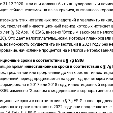
е 31.12.2020 - или они должны быть аннулированы и начис
иция сейчас невозможна из-за кризиса, вызванного корон
избежать этих негативных последствий и увеличить ликви
ок, трехлетний инвестиционный период которых истекает в 
х лет (§ 52 Abs. 16 EStG, внесено "Вторым законом о нало
020). Это дает налогоплательщикам, которые планировали и
а, возможность осуществить инвестиции в 2021 году без 
ирование, начисление процентов на налоговые требования)
иционные сроки в соответствии с § 7g EStG
оящее время
инвестиционные сроки в соответствии с § 7g 
ок, трехлетний или продленный до четырех лет инвестицио
иционный период продлевается на один год до четырех или 
формирована в 2017 или 2018 году, инвестиционный период 
 EStG, изменено "Законом о модернизации корпоративного н
иционные сроки в соответствии с § 7g EStG снова продлев
иционные сроки истекают в 2022 году, они продлеваются ещ
Abs. 16 Satz 3, 4 EStG, изменено "Четвертым законом о нал