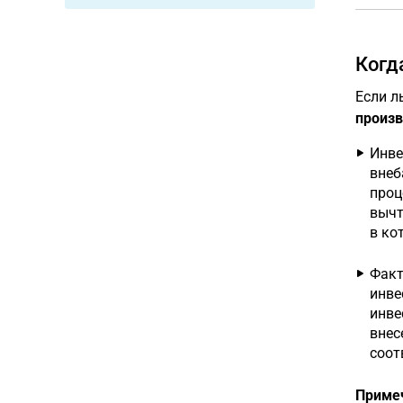
Когд
Если л
произв
Инве
внеб
проц
вычт
в ко
Факт
инве
инве
внес
соотв
Приме