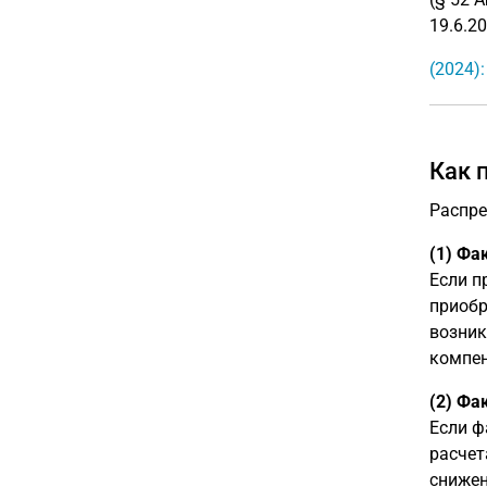
19.6.20
(2024)
Как 
Распр
(1) Фа
Если п
приобр
возник
компен
(2) Фа
Если ф
расчет
снижен