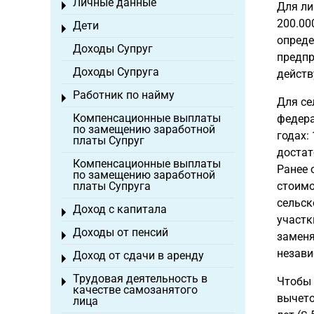
Личные данные
Toggle menu
Для ли
200.00
Дети
Toggle menu
опреде
Доходы Супруг
предпр
Доходы Супруга
действ
Работник по найму
Toggle menu
Для се
Компенсационные выплаты
федера
по замещению заработной
годах:
платы Супруг
достат
Компенсационные выплаты
Ранее 
по замещению заработной
платы Супруга
стоимо
сельск
Доход с капитала
Toggle menu
участк
Доходы от пенсий
Toggle menu
заменя
незави
Доход от сдачи в аренду
Toggle menu
Трудовая деятельность в
Чтобы 
Toggle menu
качестве самозанятого
вычето
лица