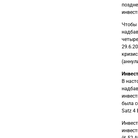
поздне
инвест
Чтобы 
надбав
четыре
29.6.2
кризис
(аннул
Инвест
В наст
надбав
инвест
была с
Satz 4
Инвест
инвест
(§ 52 