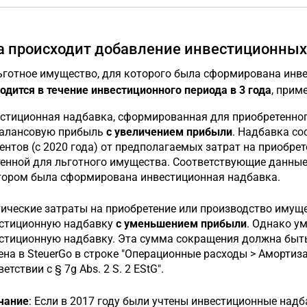
а происходит добавление инвестиционных
ьготное имущество, для которого была сформирована инв
одится в течение инвестиционного периода в 3 года
, прим
стиционная надбавка, сформированная для приобретенног
алансовую прибыль
с увеличением прибыли
. Надбавка со
ентов (с 2020 года) от предполагаемых затрат на приобрет
енной для льготного имущества. Соответствующие данные 
тором была сформирована инвестиционная надбавка.
ические затраты на приобретение или производство имущ
стиционную надбавку
с уменьшением прибыли
. Однако у
стиционную надбавку. Эта сумма сокращения должна быть 
ена в SteuerGo в строке "Операционные расходы > Амортиз
етствии с § 7g Abs. 2 S. 2 EStG".
чание
: Если в 2017 году были учтены инвестиционные над