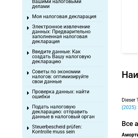
Вашими налоговыми
делами
Моя налоговая декларация
Toggle menu
Электронное извлечение
Toggle menu
данных: Предварительно
заполненная налоговая
декларация
Введите данные: Как
Toggle menu
создать Вашу налоговую
декларацию
Советы по экономии
Наи
Toggle menu
налогов: оптимизируйте
свои данные
Проверка данных: найти
Toggle menu
ошибки
Dieser 
Подать налоговую
(2025)
Toggle menu
декларацию: отправить
данные в налоговый орган
Все 
Steuerbescheid prüfen:
Toggle menu
Kontrolle muss sein
Аморт