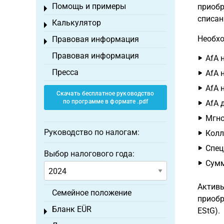
Помощь и примеры
приобр
Toggle menu
списан
Калькулятор
Toggle menu
Необхо
Правовая информация
Toggle menu
Правовая информация
AfA 
Пресса
AfA 
AfA 
Скачать бесплатное руководство
по программе в формате .pdf
AfA 
Мгно
Руководство по налогам:
Колл
Спец
Выбор налогового года:
Сумм
Активы
Семейное положение
приобр
Бланк EÜR
EStG).
Toggle menu