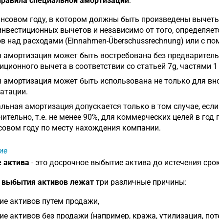
правила специальной амортизации
:
нсовом году, в котором должны быть произведены вычеты,
инвестиционных вычетов и независимо от того, определяе
в над расходами (Einnahmen-Überschussrechnung) или с пом
 амортизация может быть востребована без предварител
иционного вычета в соответствии со статьей 7g, частями 1 
 амортизация может быть использована не только для вно
атации.
льная амортизация допускается только в том случае, если
ительно, т.е. не менее 90%, для коммерческих целей в го
овом году по месту нахождения компании.
ие
 актива
- это досрочное выбытие актива до истечения срок
е выбытия активов лежат
три различные причины:
е активов путем продажи,
е активов без продажи (например, кража, утилизация, поте