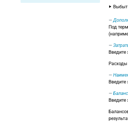
Выбыти
Дополн
Под терм
(наприме
Затрат
Введите
Расходы 
Наиме
Введите
Баланс
Введите
Балансов
результа