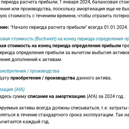
 периода расчета прибыли, 1 января 2024, балансовая сто
ения или производства, поскольку амортизация еще не б
ую стоимость с течением времени, чтобы отразить потерю
ние:
"Начало периода расчета прибыли" всегда 01.01.2024.
овая стоимость (Buchwert) на конец периода определения 
ая стоимость на конец периода определения прибыли
пре
ериода определения прибыли за вычетом выбытия активов
ения дополнений к активам.
риобретения / производства
 дату
приобретения / производства
данного актива.
зация (AfA)
 здесь сумму
списания на амортизацию
(AfA) за 2024 год.
руемые активы всегда должны списываться, т.е. затраты
ляться в течение стандартного срока эксплуатации. Так н
ычитается каждый год.