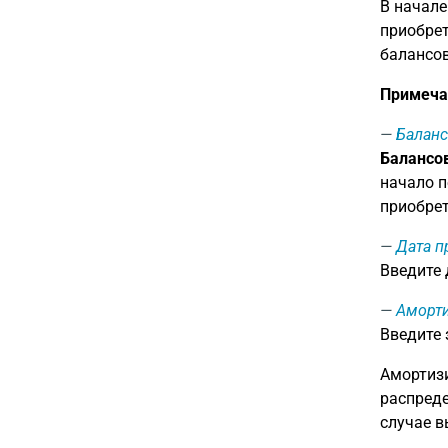
В начале
приобрет
балансов
Примеча
Баланс
Балансов
начало п
приобрет
Дата п
Введите
Аморти
Введите
Амортизи
распреде
случае в