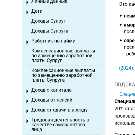
Личные данные
Toggle menu
Это ка
Дети
Toggle menu
неам
Доходы Супруг
амор
Доходы Супруга
посл
опре
Работник по найму
Toggle menu
посл
Компенсационные выплаты
треб
по замещению заработной
платы Супруг
(2024)
Компенсационные выплаты
по замещению заработной
платы Супруга
ПОДСКА
Доход с капитала
Toggle menu
Специа
Доходы от пенсий
Специаль
Toggle menu
20% от з
Доход от сдачи в аренду
Toggle menu
производ
Трудовая деятельность в
Toggle menu
использо
качестве самозанятого
лица