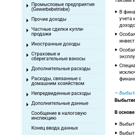
Таковы
Промысловые предприятия
Toggle menu
(Gewerbebetriebe)
В фина
учета 
Прочие доходы
Toggle menu
доходо
Частные сделки купли-
Toggle menu
продажи
Особая
инвест
Иностранные доходы
Toggle menu
Особая
Страховые и
Toggle menu
эксплу
сберегательные взносы
Специа
Дополнительные расходы
Toggle menu
исключ
Расходы, связанные с
финанс
Toggle menu
домашним хозяйством
Выбыт
Непредвиденные расходы
Toggle menu
Выбытие
Дополнительные данные
Toggle menu
В основ
Сообщение в налоговую
инспекцию
Выбыти
Конец ввода данных
Выбыти