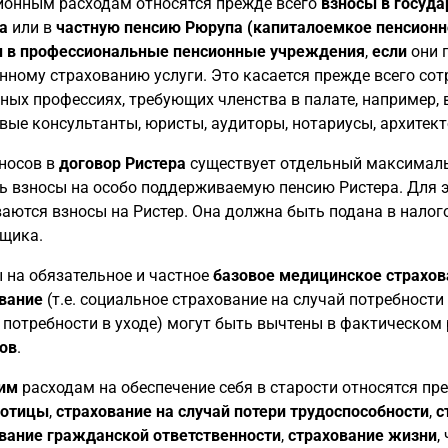
ионным расходам относятся прежде всего
взносы в госуда
а
или в
частную пенсию Рюрупа (капиталоемкое пенсионн
 в профессиональные пенсионные учреждения
,
если
они 
нному страхованию услуги. Это касается прежде всего со
ных профессиях, требующих членства в палате, например, 
вые консультанты, юристы, аудиторы, нотариусы, архитек
носов в
договор Ристера
существует отдельный максималь
ь взносы на особо поддерживаемую пенсию Ристера. Для 
аются взносы на Ристер. Она должна быть подана в налог
щика.
 на обязательное и частное
базовое медицинское страхов
вание
(т.е. социальное страхование на случай потребности
 потребности в уходе) могут быть вычтены в фактическом
ов
.
им
расходам на обеспечение себя в старости относятся пр
ботицы
,
страхование на случай потери трудоспособности
,
с
вание гражданской ответственности
,
страхование жизни
,