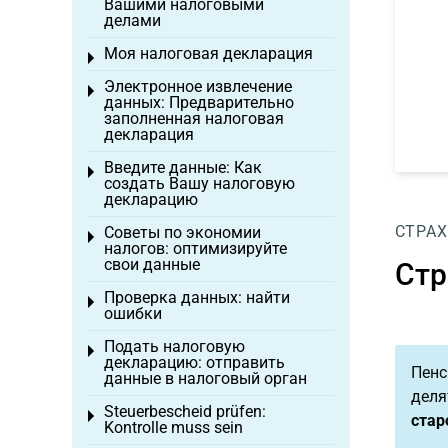
Вашими налоговыми
делами
Моя налоговая декларация
Toggle menu
Электронное извлечение
Toggle menu
данных: Предварительно
заполненная налоговая
декларация
Введите данные: Как
Toggle menu
создать Вашу налоговую
декларацию
СТРАХ
Советы по экономии
Toggle menu
налогов: оптимизируйте
свои данные
Стр
Проверка данных: найти
Toggle menu
ошибки
Подать налоговую
Toggle menu
декларацию: отправить
Пенс
данные в налоговый орган
деля
Steuerbescheid prüfen:
Toggle menu
стар
Kontrolle muss sein