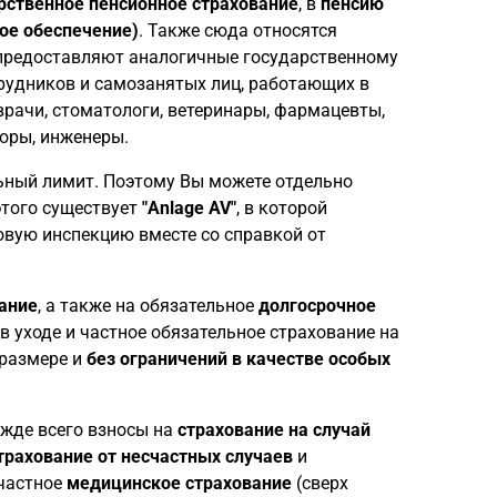
рственное пенсионное страхование
, в
пенсию
ое обеспечение)
. Также сюда относятся
предоставляют аналогичные государственному
трудников и самозанятых лиц, работающих в
врачи, стоматологи, ветеринары, фармацевты,
торы, инженеры.
ный лимит. Поэтому Вы можете отдельно
этого существует
"Anlage AV"
, в которой
овую инспекцию вместе со справкой от
ание
, а также на обязательное
долгосрочное
 в уходе и частное обязательное страхование на
 размере и
без ограничений
в качестве особых
ежде всего взносы на
страхование на случай
трахование от несчастных случаев
и
 частное
медицинское страхование
(сверх