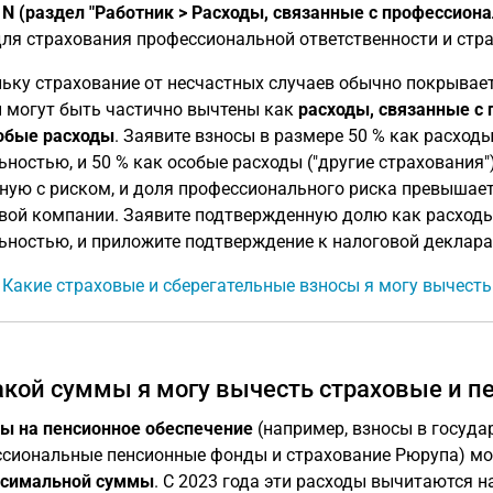
 N (раздел "Работник > Расходы, связанные с профессион
для страхования профессиональной ответственности и ст
ьку страхование от несчастных случаев обычно покрывае
 могут быть частично вычтены как
расходы, связанные с
обые расходы
. Заявите взносы в размере 50 % как расход
ьностью, и 50 % как особые расходы ("другие страхования")
ную с риском, и доля профессионального риска превышает
вой компании. Заявите подтвержденную долю как расходы
ьностью, и приложите подтверждение к налоговой деклара
: Какие страховые и сберегательные взносы я могу вычест
акой суммы я могу вычесть страховые и 
ы на пенсионное обеспечение
(например, взносы в госуда
сиональные пенсионные фонды и страхование Рюрупа) мо
симальной суммы
. С 2023 года эти расходы вычитаются н