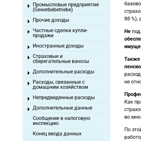
базово
Промысловые предприятия
Toggle menu
(Gewerbebetriebe)
страхо
88 %),
Прочие доходы
Toggle menu
Частные сделки купли-
Не
подл
Toggle menu
продажи
обесп
Иностранные доходы
имущес
Toggle menu
Страховые и
Toggle menu
Также
сберегательные взносы
пенси
Дополнительные расходы
Toggle menu
расход
не отн
Расходы, связанные с
Toggle menu
домашним хозяйством
Профе
Непредвиденные расходы
Toggle menu
Как пр
Дополнительные данные
страхо
Toggle menu
во мно
Сообщение в налоговую
инспекцию
По это
Конец ввода данных
работо