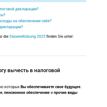
алоговой декларации?
сы?
асходы на обеспечение себя?
 декларации?
ür die
Steuererklärung 2025
finden Sie unter:
огу вычесть в налоговой
щью которых
Вы обеспечиваете свое будущее
.
ие
,
пенсионное обеспечение
и
прочие виды