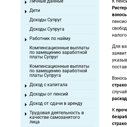
Личные данные
К пенс
Toggle menu
Ристер
Дети
Toggle menu
взносы
Доходы Супруг
пенсио
свобод
Доходы Супруга
налого
Работник по найму
Toggle menu
Для вз
Компенсационные выплаты
по замещению заработной
заявит
платы Супруг
указыв
Компенсационные выплаты
постав
по замещению заработной
платы Супруга
Взносы
Доход с капитала
страхо
Toggle menu
случай
Доходы от пенсий
Toggle menu
расход
Доход от сдачи в аренду
Toggle menu
К
проч
Трудовая деятельность в
Toggle menu
безра
качестве самозанятого
лица
страхо