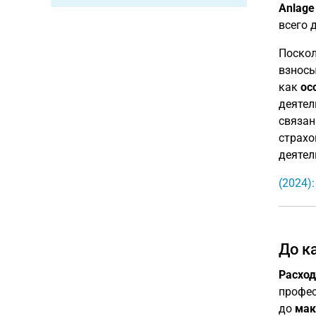
Anlage
всего 
Поскол
взносы
как
ос
деятел
связан
страхо
деятел
(2024)
До к
Расход
профес
до
мак