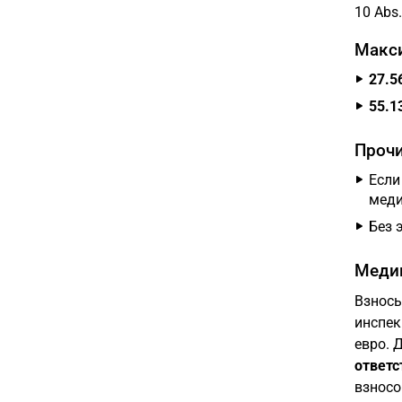
10 Abs
Макс
27.5
55.1
Прочи
Если
меди
Без 
Медиц
Взнос
инспек
евро. 
ответс
взносо