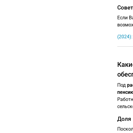
Совет
Если В
возмож
(2024)
Каки
обес
Под
ра
пенси
Работн
сельск
Доля 
Поскол