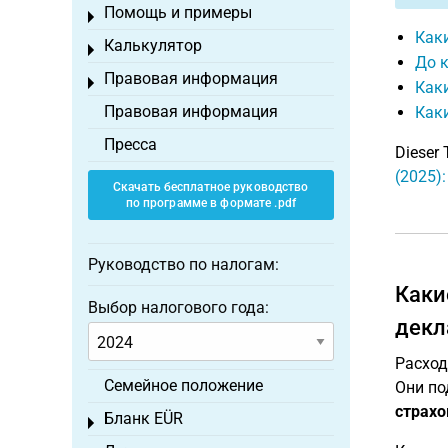
Помощь и примеры
Toggle menu
Каки
Калькулятор
Toggle menu
До 
Правовая информация
Toggle menu
Каки
Правовая информация
Каки
Пресса
Dieser 
(2025)
Скачать бесплатное руководство
по программе в формате .pdf
Руководство по налогам:
Каки
Выбор налогового года:
декл
Расход
Семейное положение
Они по
страхо
Бланк EÜR
Toggle menu