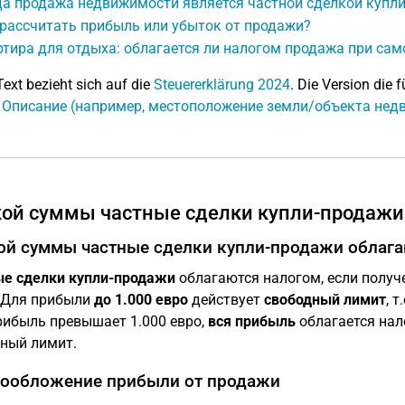
да продажа недвижимости является частной сделкой купл
 рассчитать прибыль или убыток от продажи?
тира для отдыха: облагается ли налогом продажа при са
Text bezieht sich auf die
Steuererklärung 2024
. Die Version die f
: Описание (например, местоположение земли/объекта нед
кой суммы частные сделки купли-продажи
ой суммы частные сделки купли-продажи облага
е сделки купли-продажи
облагаются налогом, если получ
. Для прибыли
до 1.000 евро
действует
свободный лимит
, 
рибыль превышает 1.000 евро,
вся прибыль
облагается нал
ный лимит.
ообложение прибыли от продажи