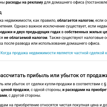
ены
расходы на рекламу
для домашнего офиса (постановлени
д
а недвижимости, как правило,
облагается налогом
, если 
етения. Однако важное исключение существует, если нед
родажи и двух предыдущих годах
в
собственных жилых це
ся
не облагаемой налогом
. Также существуют налоговые о
а после развода или использование домашнего офиса.
: Когда продажа недвижимости является частной сделкой 
рассчитать прибыль или убыток от продаж
ь или убыток от сделки купли-продажи в соответствии с § 
 ценой продажи
, с одной стороны,
и
расходами на приобре
дами
, с другой стороны.
одам на приобретение относятся чистая покупная цена и д