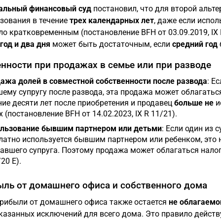
альный финансовый суд
постановил, что для второй альт
зования в течение
трех календарных лет
, даже если испол
ло кратковременным (постановление BFH от 03.09.2019, IX
год и два дня
может быть достаточным, если
средний год
нности при продажах в семье или при разводе
ажа долей в совместной собственности после развода
: Е
ему супругу после развода, эта продажа может облагатьс
ние десяти лет после приобретения и продавец
больше не
и
х (постановление BFH от 14.02.2023, IX R 11/21).
льзование бывшим партнером или детьми
: Если один из 
латно используется бывшим партнером или ребенком, это 
авшего супруга. Поэтому продажа может облагаться налого
20 E).
ль от домашнего офиса и собственного дома
рибыли от домашнего офиса также остается
не облагаемо
азанных исключений для всего дома. Это правило действу