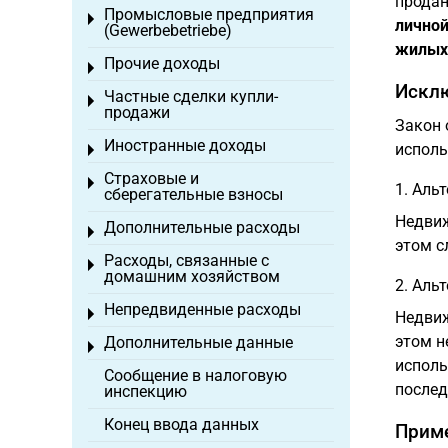
продан
Промысловые предприятия
Toggle menu
личной
(Gewerbebetriebe)
жилых
Прочие доходы
Toggle menu
Исклю
Частные сделки купли-
Toggle menu
продажи
Закон 
Иностранные доходы
исполь
Toggle menu
Страховые и
Toggle menu
1. Аль
сберегательные взносы
Недви
Дополнительные расходы
Toggle menu
этом с
Расходы, связанные с
Toggle menu
домашним хозяйством
2. Аль
Непредвиденные расходы
Toggle menu
Недвиж
этом н
Дополнительные данные
Toggle menu
исполь
Сообщение в налоговую
послед
инспекцию
Конец ввода данных
Приме