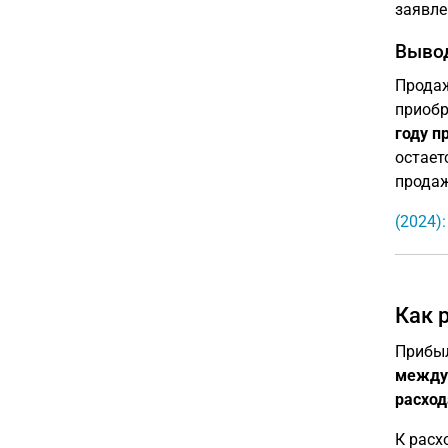
заявл
Выво
Продаж
приобр
году п
остает
продаж
(2024)
Как 
Прибыл
между
расхо
К расх