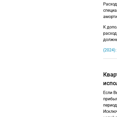
Расход
специа
аморти
К допо
расход
должны
(2024)
Квар
испо
Если В
прибыл
период
Исключ