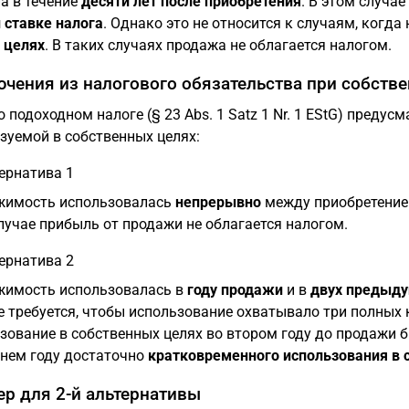
а в течение
десяти лет после приобретения
. В этом случа
 ставке налога
. Однако это не относится к случаям, когд
 целях
. В таких случаях продажа не облагается налогом.
чения из налогового обязательства при собств
о подоходном налоге (§ 23 Abs. 1 Satz 1 Nr. 1 EStG) пред
зуемой в собственных целях:
тернатива 1
жимость использовалась
непрерывно
между приобретение
лучае прибыль от продажи не облагается налогом.
тернатива 2
имость использовалась в
году продажи
и в
двух предыду
е требуется, чтобы использование охватывало три полных 
зование в собственных целях во втором году до продажи 
нем году достаточно
кратковременного использования в 
р для 2-й альтернативы