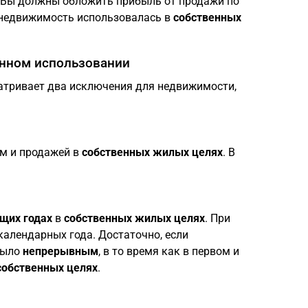
е Вы должны обложить прибыль от продажи по
а недвижимость использовалась в
собственных
енном использовании
усматривает два исключения для недвижимости,
м и продажей в
собственных жилых целях
. В
щих годах
в
собственных жилых целях
. При
календарных года. Достаточно, если
было
непрерывным
, в то время как в первом и
собственных целях
.