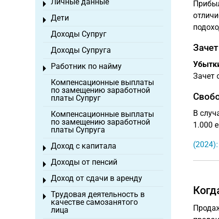
Личные данные
Прибыл
Toggle menu
отличи
Дети
Toggle menu
подохо
Доходы Супруг
Зачет
Доходы Супруга
Убытк
Работник по найму
Toggle menu
Зачет 
Компенсационные выплаты
по замещению заработной
Свобо
платы Супруг
В случ
Компенсационные выплаты
по замещению заработной
1.000 
платы Супруга
(2024)
Доход с капитала
Toggle menu
Доходы от пенсий
Toggle menu
Доход от сдачи в аренду
Toggle menu
Когд
Трудовая деятельность в
Toggle menu
качестве самозанятого
Продаж
лица