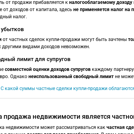
ь от продажи прибавляется к
налогооблагаемому доходу
е от доходов от капитала, здесь
не применяется налог на 
дный налог.
 убытков
и
от частных сделок купли-продажи могут быть зачтены
то
с другими видами доходов невозможен.
дный лимит для супругов
ае
совместной оценки доходов супругов
каждому партнеру
евро. Однако
неиспользованный свободный лимит
не может
: С какой суммы частные сделки купли-продажи облагаютс
а продажа недвижимости является частно
а недвижимости может рассматриваться как
частная сд