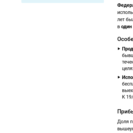
Федер
исполь
лет бы
в
один 
Особе
Прод
бывш
тече
целя
Испо
бесп
выех
K 19/
Прибы
Доля п
вышеук