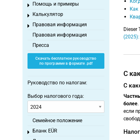
Ког
Помощь и примеры
Toggle menu
Как
Калькулятор
Toggle menu
Квар
Правовая информация
Toggle menu
Dieser 
Правовая информация
(2025)
Пресса
Скачать бесплатное руководство
по программе в формате .pdf
С ка
Руководство по налогам:
С как
Выбор налогового года:
Частны
более
если п
свобод
Семейное положение
Бланк EÜR
Налог
Toggle menu