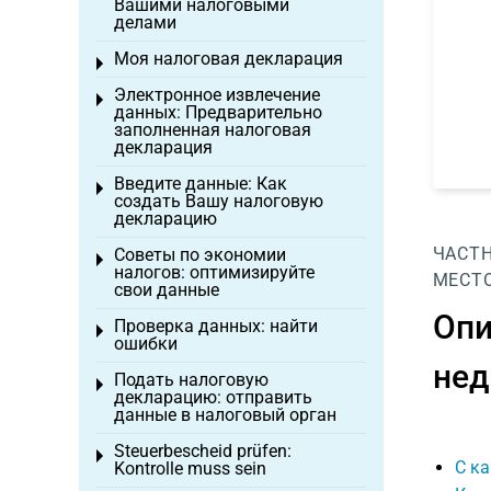
Вашими налоговыми
делами
Моя налоговая декларация
Toggle menu
Электронное извлечение
Toggle menu
данных: Предварительно
заполненная налоговая
декларация
Введите данные: Как
Toggle menu
создать Вашу налоговую
декларацию
ЧАСТ
Советы по экономии
Toggle menu
налогов: оптимизируйте
МЕСТ
свои данные
Опи
Проверка данных: найти
Toggle menu
ошибки
нед
Подать налоговую
Toggle menu
декларацию: отправить
данные в налоговый орган
Steuerbescheid prüfen:
Toggle menu
С к
Kontrolle muss sein