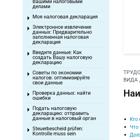
Вашими налоговыми
делами
Моя налоговая декларация
Toggle menu
Электронное извлечение
Toggle menu
данных: Предварительно
заполненная налоговая
декларация
Введите данные: Как
Toggle menu
создать Вашу налоговую
декларацию
ТРУДО
Советы по экономии
Toggle menu
налогов: оптимизируйте
ВИДА
свои данные
Наи
Проверка данных: найти
Toggle menu
ошибки
Подать налоговую
Toggle menu
декларацию: отправить
данные в налоговый орган
Кто
Что
Steuerbescheid prüfen:
Toggle menu
Kontrolle muss sein
Долж