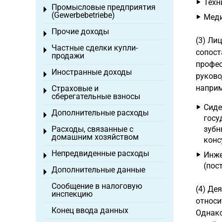
Техн
Промысловые предприятия
Toggle menu
(Gewerbebetriebe)
Меди
Прочие доходы
Toggle menu
(3) Ли
Частные сделки купли-
Toggle menu
сопост
продажи
профес
Иностранные доходы
Toggle menu
руково
наприм
Страховые и
Toggle menu
сберегательные взносы
Сиде
Дополнительные расходы
Toggle menu
госу
Расходы, связанные с
зубн
Toggle menu
домашним хозяйством
конс
Непредвиденные расходы
Инже
Toggle menu
(пост
Дополнительные данные
Toggle menu
Сообщение в налоговую
(4) Де
инспекцию
относи
Конец ввода данных
Однако