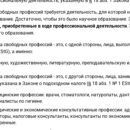
сиональную деятельность, указанную в § 18 абз. 1 Закона 
ободных профессий требуется деятельность, для которой 
вание. Достаточно, чтобы это было научное образование.
, приобретенные в ходе профессиональной деятельности
.
о образования.
ца свободных профессий - это, с одной стороны, лица, вып
StG), а именно:
ную, художественную, литературную, преподавательскую и
ца свободных профессий - это, с другой стороны, лица, за
указана в Законе о подоходном налоге (§ 18 абз. 1 № 1 ESt
цинские профессии: врачи, стоматологи, натуропаты, дант
иалисты по гигиене.
ические и экономические консультативные профессии: адв
торы, налоговые консультанты, консультанты по экономике
ренные.