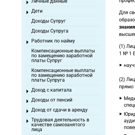
профес
Личные данные
Toggle menu
Дети
Для св
Toggle menu
образо
Доходы Супруг
знания
Доходы Супруга
высшег
Работник по найму
Toggle menu
(1) Ли
Компенсационные выплаты
1 № 1 E
по замещению заработной
платы Супруг
науч
Компенсационные выплаты
по замещению заработной
(2) Ли
платы Супруга
прямо 
Доход с капитала
Toggle menu
Меди
Доходы от пенсий
Toggle menu
спец
Доход от сдачи в аренду
Toggle menu
Юрид
Трудовая деятельность в
ауди
Toggle menu
качестве самозанятого
пове
лица