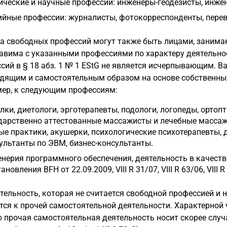
ические и научные профессии: инженеры-геодезисты, инжен
йные профессии: журналисты, фотокорреспонденты, перев
ца свободных профессий могут также быть лицами, заним
авима с указанными профессиями по характеру деятельно
сий в § 18 абз. 1 № 1 EStG не является исчерпывающим. В
дящим и самостоятельным образом на основе собственных
ер, к следующим профессиям:
лки, диетологи, эрготерапевты, подологи, логопеды, орто
дарственно аттестованные массажисты и лечебные массаж
ые практики, акушерки, психологические психотерапевты, 
ультанты по ЭВМ, бизнес-консультанты.
нерия программного обеспечения, деятельность в качеств
ановления BFH от 22.09.2009, VIII R 31/07, VIII R 63/06, VIII R
ятельность, которая не считается свободной профессией и
тся к прочей самостоятельной деятельности. Характерной 
 прочая самостоятельная деятельность носит скорее случ