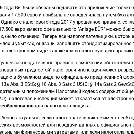
6 года Вы были обязаны подавать это приложение только 
али 17.500 евро и прибыль не определялась путем бухгалт
. Однако с налогового года 2017 упрощенное правило, сог
17.500 евро вместо официального "Anlage EÜR" можно был
х, было отменено. Теперь все налогоплательщики, котор
ылях и убытках, обязаны заполнять стандартизированное "
 в электронном виде, так же как и налоговую декларацию
ущее законодательное правило о смягчении обстоятельств
снованных трудностей" налоговая инспекция может разре
ацию в бумажном виде по официально предписанной форме 
 13a Abs. 3 EStG; § 18 Abs. 3 Satz 3 UStG; § 14a Satz 2 Gew
дательным положениям Налоговый кодекс содержит общее 
 AO): налоговая инспекция может отказаться от электронн
необоснованно
для налогоплательщика.
обенно актуально, если налогоплательщик не имеет необхо
еских возможностей для передачи данных в официально 
ельными финансовыми затратами, или если налогоплатель