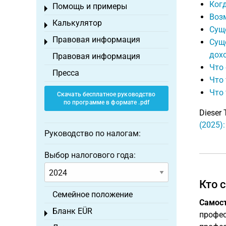
Ког
Помощь и примеры
Toggle menu
Воз
Калькулятор
Toggle menu
Суще
Правовая информация
Суще
Toggle menu
дох
Правовая информация
Что 
Пресса
Что 
Что 
Скачать бесплатное руководство
по программе в формате .pdf
Dieser 
(2025)
Руководство по налогам:
Выбор налогового года:
Кто 
Семейное положение
Самост
Бланк EÜR
Toggle menu
профес