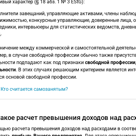
ивый характер (§ 18 абз. 1 № 3 EStG):
лнители завещаний, управляющие активами, члены наблю
ижимостью, конкурсные управляющие, доверенные лица, о
едники, интервьюеры для статистических ведомств, дневн
.
ничение между коммерческой и самостоятельной деятельн
ер, в случае свободной профессии обычно также присутст
ьности подпадают как под признаки
свободной профессии,
ьности
. В этих случаях решающим критерием является инт
ся основой свободной профессии.
: Кто считается самозанятым?
такое расчет превышения доходов над рас
щью расчета превышения доходов над расходами в соответс
елить
прибыль Вашего предприятия
. Для этого операцион