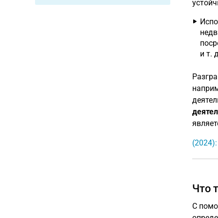
устойч
Испо
недв
поср
и т. д
Разгра
наприм
деятел
деятел
являет
(2024)
Что 
С помо
опред