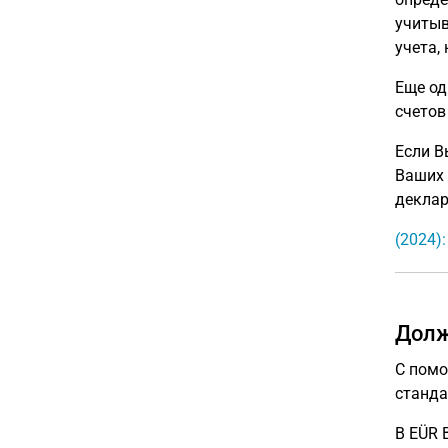
учитыв
учета,
Еще од
счетов
Если В
Ваших 
деклар
(2024)
Долж
С помо
станда
В EÜR 