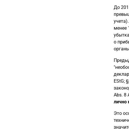
До 201
превыш
учета)
менее 
убытка
о приб
органы
Предыд
"необо
деклар
EStG; §
законо
Abs. 8
лично 
Это ос
технич
значит